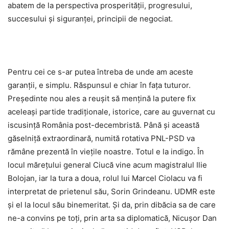
abatem de la perspectiva prosperității, progresului,
succesului și siguranței, principii de negociat.
Pentru cei ce s-ar putea întreba de unde am aceste
garanții, e simplu. Răspunsul e chiar în fața tuturor.
Președinte nou ales a reușit să mențină la putere fix
aceleași partide tradiționale, istorice, care au guvernat cu
iscusință România post-decembristă. Până și această
găselniță extraordinară, numită rotativa PNL-PSD va
rămâne prezentă în viețile noastre. Totul e la indigo. În
locul mărețului general Ciucă vine acum magistralul Ilie
Bolojan, iar la tura a doua, rolul lui Marcel Ciolacu va fi
interpretat de prietenul său, Sorin Grindeanu. UDMR este
și el la locul său binemeritat. Și da, prin dibăcia sa de care
ne-a convins pe toți, prin arta sa diplomatică, Nicușor Dan