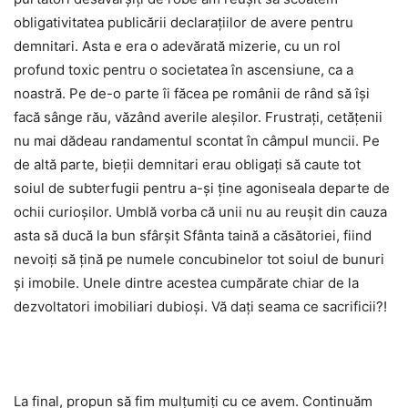
obligativitatea publicării declarațiilor de avere pentru
demnitari. Asta e era o adevărată mizerie, cu un rol
profund toxic pentru o societatea în ascensiune, ca a
noastră. Pe de-o parte îi făcea pe românii de rând să își
facă sânge rău, văzând averile aleșilor. Frustrați, cetățenii
nu mai dădeau randamentul scontat în câmpul muncii. Pe
de altă parte, bieții demnitari erau obligați să caute tot
soiul de subterfugii pentru a-și ține agoniseala departe de
ochii curioșilor. Umblă vorba că unii nu au reușit din cauza
asta să ducă la bun sfârșit Sfânta taină a căsătoriei, fiind
nevoiți să țină pe numele concubinelor tot soiul de bunuri
și imobile. Unele dintre acestea cumpărate chiar de la
dezvoltatori imobiliari dubioși. Vă dați seama ce sacrificii?!
La final, propun să fim mulțumiți cu ce avem. Continuăm