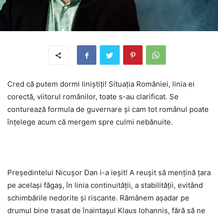
Cred că putem dormi liniștiți! Situația României, linia ei
corectă, viitorul românilor, toate s-au clarificat. Se
conturează formula de guvernare și cam tot românul poate
înțelege acum că mergem spre culmi nebănuite.
Președintelui Nicușor Dan i-a ieșit! A reușit să mențină țara
pe același făgaș, în linia continuității, a stabilității, evitând
schimbările nedorite și riscante. Rămânem așadar pe
drumul bine trasat de înaintașul Klaus Iohannis, fără să ne