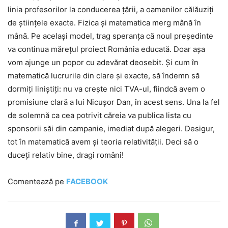
linia profesorilor la conducerea țării, a oamenilor călăuziți
de științele exacte. Fizica și matematica merg mână în
mână. Pe același model, trag speranța că noul președinte
va continua mărețul proiect România educată. Doar așa
vom ajunge un popor cu adevărat deosebit. Și cum în
matematică lucrurile din clare și exacte, să îndemn să
dormiți liniștiți: nu va crește nici TVA-ul, fiindcă avem o
promisiune clară a lui Nicușor Dan, în acest sens. Una la fel
de solemnă ca cea potrivit căreia va publica lista cu
sponsorii săi din campanie, imediat după alegeri. Desigur,
tot în matematică avem și teoria relativității. Deci să o
duceți relativ bine, dragi români!
Comentează pe
FACEBOOK