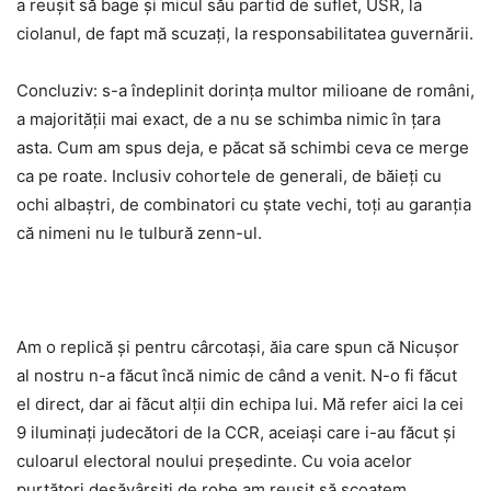
a reușit să bage și micul său partid de suflet, USR, la
ciolanul, de fapt mă scuzați, la responsabilitatea guvernării.
Concluziv: s-a îndeplinit dorința multor milioane de români,
a majorității mai exact, de a nu se schimba nimic în țara
asta. Cum am spus deja, e păcat să schimbi ceva ce merge
ca pe roate. Inclusiv cohortele de generali, de băieți cu
ochi albaștri, de combinatori cu ștate vechi, toți au garanția
că nimeni nu le tulbură zenn-ul.
Am o replică și pentru cârcotași, ăia care spun că Nicușor
al nostru n-a făcut încă nimic de când a venit. N-o fi făcut
el direct, dar ai făcut alții din echipa lui. Mă refer aici la cei
9 iluminați judecători de la CCR, aceiași care i-au făcut și
culoarul electoral noului președinte. Cu voia acelor
purtători desăvârșiți de robe am reușit să scoatem