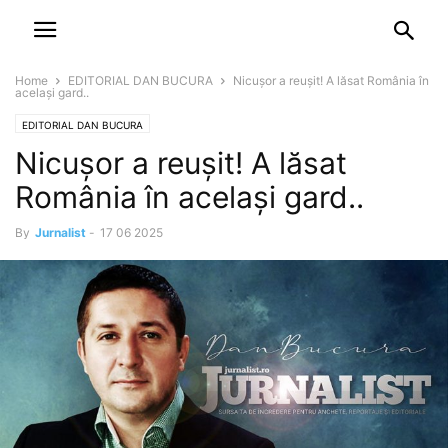
NEWSPAPER
DISCOVER THE ART OF PUBLISHING
Home
EDITORIAL DAN BUCURA
Nicușor a reușit! A lăsat România în
același gard..
EDITORIAL DAN BUCURA
Nicușor a reușit! A lăsat
România în același gard..
By
Jurnalist
-
17 06 2025