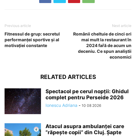
Previous article
Next article
Fitnessul de grup: secretul
Românii cheltuie de cinci ori
performanței sportive și al
mai mult la restaurant în
motivației constante
2024 faȓă de acum un
deceniu. Ce spun analiștii
economici
RELATED ARTICLES
Spectacol pe cerul nopții: Ghidul
complet pentru Perseide 2026
Ionescu Adriana
-
10 08 2026
Atacul asupra ambulanței care
”răpește copii” din Cluj. Șapte