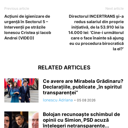
Previous article
Next article
Acțiuni de igienizare de
Directorul INCERTRANS și-a
urgență în Sectorul 5 –
redus salariul din proprie
Intervenții pe străzile
inițiativă, de la 53.910 lei la
Ionescu Cristea și Iacob
14.000 lei: ‘Cine-i următorul
Andrei (VIDEO)
care o face înainte să ajung
eu cu procedura birocratică
la el?’
RELATED ARTICLES
Ce avere are Mirabela Grădinaru?
Declarațiile, publicate „în spiritul
transparenței”
Ionescu Adriana
-
05 08 2026
Bolojan recunoaște schimbul de
opinii cu Simion, PSD acuză
înțelegeri netransparente...