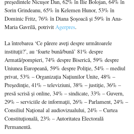
președintele Nicușor Dan, 62% în Ilie Bolojan, 64% în
Sorin Grindeanu, 65% în Kelemen Hunor, 53% în
Dominic Fritz, 76% în Diana Șoșoacă și 59% în Ana-
Maria Gavrilă, potrivit
Agerpres
.
La întrebarea ‘Ce părere aveți despre următoarele
instituții?’, au ‘foarte bună/bună’ 81% despre
Armată/pompieri, 74% despre Biserică, 59% despre
Uniunea Europeană, 59% despre Poliție, 54% – mediul
privat, 53% – Organizația Națiunilor Unite, 48% –
Președinție, 41% – televiziuni, 38% – justiție, 36% –
presă scrisă și online, 34% – sindicate, 33% – Guvern,
29% – serviciile de informații, 26% – Parlament, 24% –
Consiliul Național al audiovizualului, 24% – Curtea
Constituțională, 23% – Autoritatea Electorală
Permanentă.