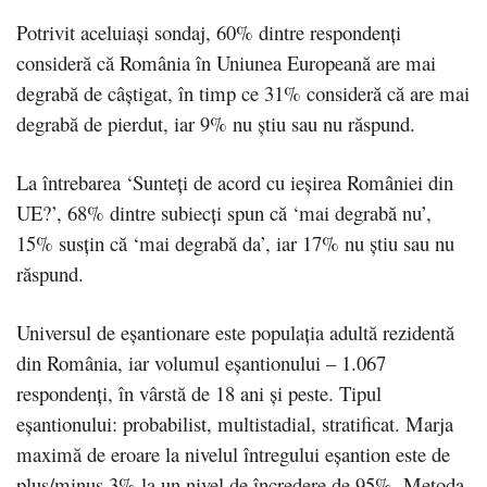
Potrivit aceluiași sondaj, 60% dintre respondenți
consideră că România în Uniunea Europeană are mai
degrabă de câștigat, în timp ce 31% consideră că are mai
degrabă de pierdut, iar 9% nu știu sau nu răspund.
La întrebarea ‘Sunteți de acord cu ieșirea României din
UE?’, 68% dintre subiecți spun că ‘mai degrabă nu’,
15% susțin că ‘mai degrabă da’, iar 17% nu știu sau nu
răspund.
Universul de eșantionare este populația adultă rezidentă
din România, iar volumul eșantionului – 1.067
respondenți, în vârstă de 18 ani și peste. Tipul
eșantionului: probabilist, multistadial, stratificat. Marja
maximă de eroare la nivelul întregului eșantion este de
plus/minus 3% la un nivel de încredere de 95%. Metoda