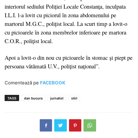
interiorul sediului Poliţiei Locale Constanţa, inculpata
I.L.I. l-a lovit cu piciorul în zona abdomenului pe
martorul M.G.C., poliţist local. La scurt timp a lovit-o
cu picioarele în zona membrelor inferioare pe martora
C.O.R., poliţist local.
Apoi a lovit-o din nou cu picioarele în stomac şi piept pe
persoana vătămată U.V., poliţist naţional”.
Comentează pe
FACEBOOK
TAGS
dan bucura
jurnalist
stiri