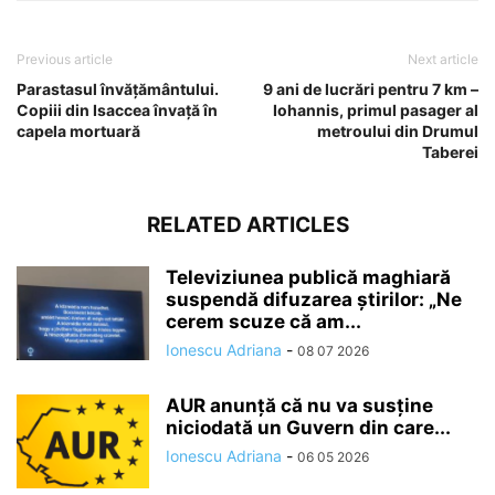
Previous article
Next article
Parastasul învățământului.
9 ani de lucrări pentru 7 km –
Copiii din Isaccea învață în
Iohannis, primul pasager al
capela mortuară
metroului din Drumul
Taberei
RELATED ARTICLES
Televiziunea publică maghiară
suspendă difuzarea ştirilor: „Ne
cerem scuze că am...
Ionescu Adriana
-
08 07 2026
AUR anunță că nu va susține
niciodată un Guvern din care...
Ionescu Adriana
-
06 05 2026