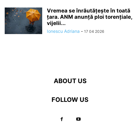
Vremea se înrăutăţeşte în toată
ţara. ANM anunță ploi torențiale,
vijelii...
Ionescu Adriana
-
17 04 2026
ABOUT US
FOLLOW US