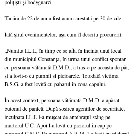
polițiști și bodyguarzi.
Tânăra de 22 de ani a fost acum arestată pe 30 de zile.
Iată şirul evenimentelor, aşa cum îl descriu procurorii:
„Numita I.L.I., în timp ce se afla în incinta unui local
din municipiul Constanţa, în urma unui conflict spontan
cu persoana vătămată D.M.D., a tras-o pe aceasta de păr,
şi a lovit-o cu pumnii şi picioarele. Totodată victima
B.S.G. a fost lovită cu paharul în zona capului.
În acest context, persoana vătămată D.M.D. a apăsat
butonul de panică. După sosirea agenţilor de securitate,
inculpata I.L.I. l-a muşcat de antebraţul stâng pe
martorul U.C. Apoi l-a lovit cu piciorul în cap pe
martorul C.N.V. Pe martorul A.R.M. l-a lovit cu piciorul