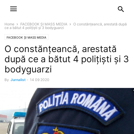
NEWSPAPER
DISCOVER THE ART OF PUBLISHING
Home
FACEBOOK ȘI MASS MEDIA
O constănțeancă, arestată după
ce a bătut 4 poliţişti şi 3 bodyguarzi
FACEBOOK ȘI MASS MEDIA
O constănțeancă, arestată
după ce a bătut 4 poliţişti şi 3
bodyguarzi
By
Jurnalist
-
14 09 2020