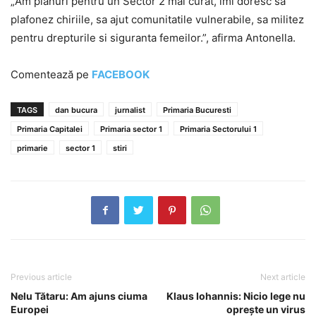
„Am planuri pentru un Sector 2 mai curat, imi doresc sa
plafonez chiriile, sa ajut comunitatile vulnerabile, sa militez
pentru drepturile si siguranta femeilor.”, afirma Antonella.
Comentează pe
FACEBOOK
TAGS
dan bucura
jurnalist
Primaria Bucuresti
Primaria Capitalei
Primaria sector 1
Primaria Sectorului 1
primarie
sector 1
stiri
Previous article
Next article
Nelu Tătaru: Am ajuns ciuma
Klaus Iohannis: Nicio lege nu
Europei
oprește un virus