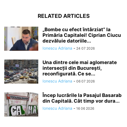
RELATED ARTICLES
„Bombe cu efect întârziat” la
Primăria Capitalei! Ciprian Ciucu
dezvăluie datoriile...
Ionescu Adriana
-
24 07 2026
Una dintre cele mai aglomerate
intersecții din București,
reconfigurată. Ce se...
Ionescu Adriana
-
06 07 2026
Încep lucrările la Pasajul Basarab
din Capitală. Cât timp vor dura...
Ionescu Adriana
-
16 06 2026