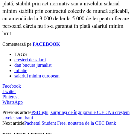
plată, stabilit prin act normativ sau a nivelului salarial
minim stabilit prin contractul colectiv de muncă aplicabil,
cu amendă de la 3.000 de lei la 5.000 de lei pentru fiecare
persoană căreia nu i s-a garantat în plată salariul minim
brut.
Comentează pe
FACEBOOK
TAGS
cresteri de salarii
dan bucura jurnalist
inflatie
salariul minim european
Facebook
Twitter
Pinterest
WhatsApp
Previous article
PSD-iștii, surprinși de îngrijorările C.E.: Nu creștem
taxele, sunt bani
Next article
Pachetul Student Free, noutatea de la CEC Bank