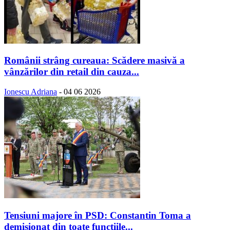
Românii strâng cureaua: Scădere masivă a
vânzărilor din retail din cauza...
Ionescu Adriana
-
04 06 2026
Tensiuni majore în PSD: Constantin Toma a
demisionat din toate funcțiile...