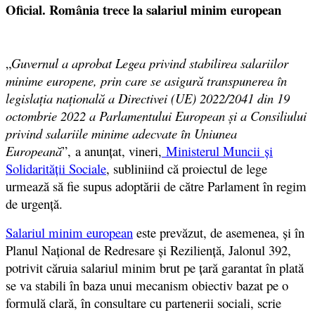
Oficial. România trece la salariul minim european
„
Guvernul a aprobat Legea privind stabilirea salariilor
minime europene, prin care se asigură transpunerea în
legislația națională a Directivei (UE) 2022/2041 din 19
octombrie 2022 a Parlamentului European și a Consiliului
privind salariile minime adecvate în Uniunea
Europeană
”, a anunţat, vineri,
Ministerul Muncii și
Solidarității Sociale
, subliniind că proiectul de lege
urmează să fie supus adoptării de către Parlament în regim
de urgență.
Salariul minim european
este prevăzut, de asemenea, și în
Planul Național de Redresare și Reziliență, Jalonul 392,
potrivit căruia salariul minim brut pe țară garantat în plată
se va stabili în baza unui mecanism obiectiv bazat pe o
formulă clară, în consultare cu partenerii sociali, scrie