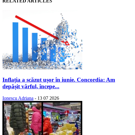
RELATED ARTICLES
Inflația a scăzut ușor în iunie. Concordia: Am
depășit vârful, începe...
Ionescu Adriana
-
13 07 2026