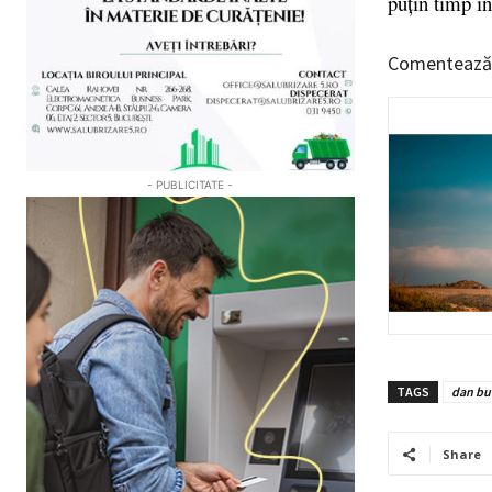
puțin timp în
Comentează
- PUBLICITATE -
TAGS
dan bu
Share