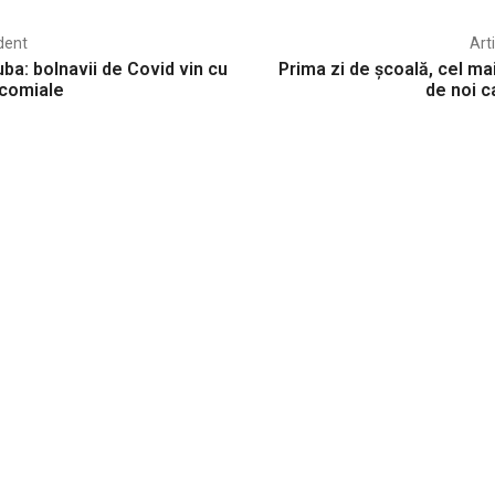
dent
Art
ba: bolnavii de Covid vin cu
Prima zi de școală, cel m
ocomiale
de noi c