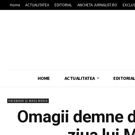
Home
ACTUALITATEA
EDITORIAL
ANCHETA JURNALIST.RO
EXCLUS
HOME
ACTUALITATEA
EDITORIA
FACEBOOK ȘI MASS MEDIA
Omagii demne d
ziua lui 