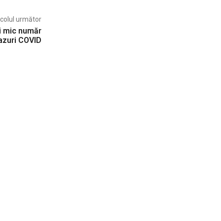
icolul următor
ai mic număr
azuri COVID