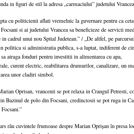
da in figuri de stil la adresa „carmaciului” judetului Vrancea
ta cu politicienii aflati vremelnic la guvernare pentru ca ceta
Focsani si ai judetului Vrancea sa beneficieze de servicii med
te in cadrul unui nou Spital Judetean.” / „De altfel, pe parcursul
in politica si administratia publica, s-a luptat, indiferent de cin
 sa atraga fonduri pentru investitii in alimentarea cu apa,
ale, curent electric, reabilitarea drumurilor, canalizare, un 
itarea unor cladiri simbol.
Marian Oprisan, vrancenii se pot relaxa in Crangul Petresti, co
t in Bazinul de polo din Focsani, credinciosii se pot ruga in Ca
 Focsani.”
curs râu cuvintele frumoase despre Marian Oprișan în presa lo