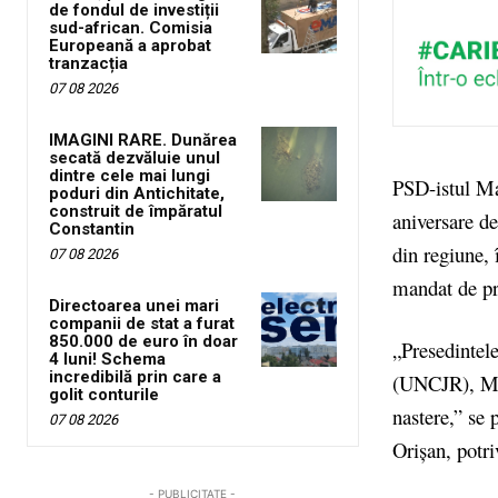
de fondul de investiții
sud-african. Comisia
Europeană a aprobat
tranzacția
07 08 2026
IMAGINI RARE. Dunărea
secată dezvăluie unul
dintre cele mai lungi
PSD-istul Ma
poduri din Antichitate,
construit de împăratul
aniversare d
Constantin
din regiune,
07 08 2026
mandat de pr
Directoarea unei mari
companii de stat a furat
850.000 de euro în doar
„Presedintel
4 luni! Schema
incredibilă prin care a
(UNCJR), Mari
golit conturile
nastere,” se 
07 08 2026
Orișan, potri
- PUBLICITATE -