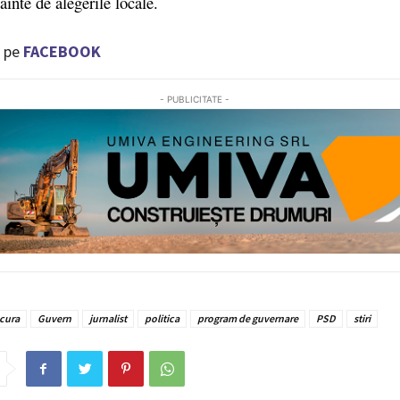
ainte de alegerile locale.
 pe
FACEBOOK
- PUBLICITATE -
cura
Guvern
jurnalist
politica
program de guvernare
PSD
stiri