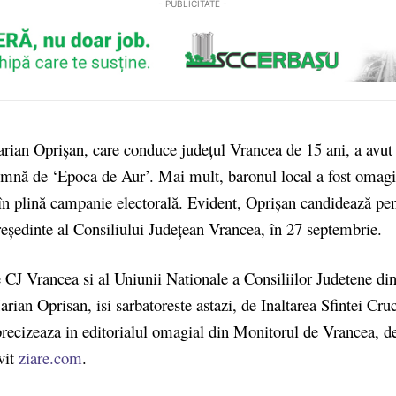
- PUBLICITATE -
rian Oprișan, care conduce județul Vrancea de 15 ani, a avut 
emnă de ‘Epoca de Aur’. Mai mult, baronul local a fost omagi
 în plină campanie electorală. Evident, Oprișan candidează pen
eședinte al Consiliului Județean Vrancea, în 27 septembrie.
e CJ Vrancea si al Uniunii Nationale a Consiliilor Judetene d
an Oprisan, isi sarbatoreste astazi, de Inaltarea Sfintei Cruc
precizeaza in editorialul omagial din Monitorul de Vrancea, de
vit
ziare.com
.