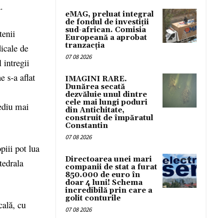
.
eMAG, preluat integral
de fondul de investiții
sud-african. Comisia
tenii
Europeană a aprobat
tranzacția
icale de
07 08 2026
 intregii
e s-a aflat
IMAGINI RARE.
Dunărea secată
dezvăluie unul dintre
cele mai lungi poduri
mediu mai
din Antichitate,
construit de împăratul
Constantin
07 08 2026
piii pot lua
Directoarea unei mari
tedrala
companii de stat a furat
850.000 de euro în
doar 4 luni! Schema
incredibilă prin care a
golit conturile
cală, cu
07 08 2026