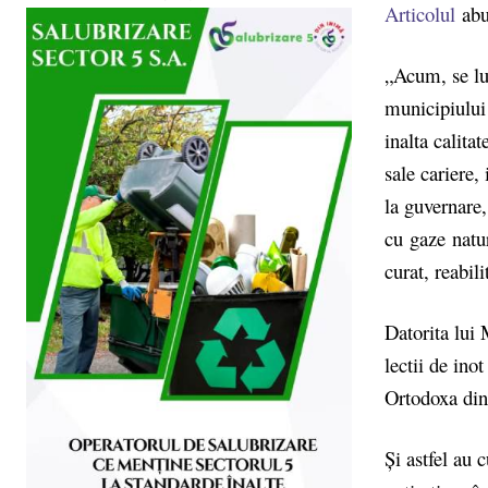
Articolul
abun
„Acum, se lup
municipiului 
inalta calita
sale cariere, 
la guvernare,
cu gaze natur
curat, reabil
Datorita lui 
lectii de ino
Ortodoxa din
Și astfel au 