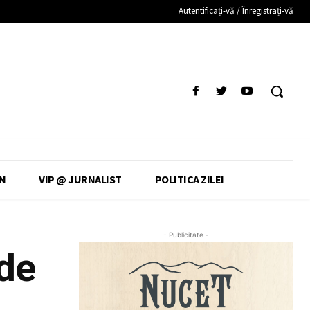
Autentificați-vă / Înregistrați-vă
N
VIP @ JURNALIST
POLITICA ZILEI
- Publicitate -
de