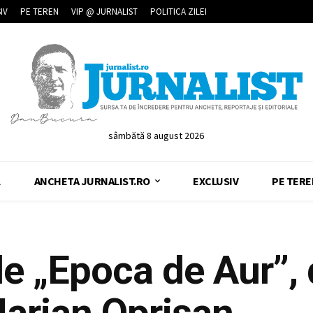
IV
PE TEREN
VIP @ JURNALIST
POLITICA ZILEI
sâmbătă 8 august 2026
L
ANCHETA JURNALIST.RO
EXCLUSIV
PE TERE
e „Epoca de Aur”, 
Marian Oprișan