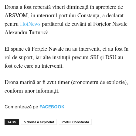
Drona a fost reperată vineri dimineață în apropiere de
ARSVOM, în interiorul portului Constanța, a declarat
pentru
HotNews
purtătorul de cuvânt al Forțelor Navale
Alexandru Turturică.
El spune că Forțele Navale nu au intervenit, ci au fost în
rol de suport, iar alte instituții precum SRI și DSU au
fost cele care au intervenit.
Drona marină ar fi avut timer (cronometru de explozie),
conform unor informații.
Comentează pe
FACEBOOK
TAGS
o drona a explodat
Portul Constanta