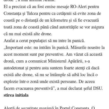
El a precizat că au fost emise mesaje RO-Alert pentru
Constanţa şi Tulcea pentru ca cetăţenii să evite zona de
coastă pe o distanţă de un kilometru şi să fie evacuată
toată zona de coastă până când autorităţile se vor asigura
că nu mai există alte drone.
Arafat a cerut populaţiei să nu intre în panică.
„Important este: nu intrăm în panică. Măsurile noastre la
acest moment sunt pur preventive. Am văzut că această
dronă, cum a comunicat Ministerul Apărării, s-a
autodetonat şi pentru asta suntem foarte atenţi că dacă
există alte drone, să nu se întâmple să aibă loc încă o
explozie într-o zonă unde există persoane. De aceea
facem evacuarea preventivă”, a mai declarat şeful DSU.
stirea initiala
Alertă de securitate maximă în Portul Constanța. O