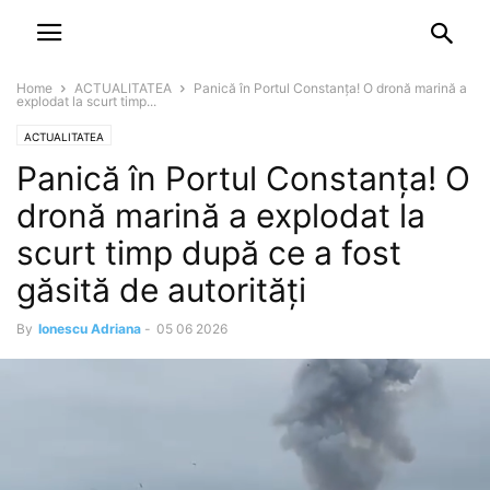
NEWSPAPER
DISCOVER THE ART OF PUBLISHING
Home
ACTUALITATEA
Panică în Portul Constanța! O dronă marină a
explodat la scurt timp...
ACTUALITATEA
Panică în Portul Constanța! O
dronă marină a explodat la
scurt timp după ce a fost
găsită de autorități
By
Ionescu Adriana
-
05 06 2026