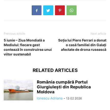
Previous article
Next article
5 iunie – Ziua Mondială a
Soția lui Piero Ferrari a donat
Mediului: fiecare gest
o casă familiei din Galați
contează în construirea unui
afectate de drona rusească
viitor sustenabil
RELATED ARTICLES
România cumpără Portul
Giurgiulești din Republica
Moldova
Ionescu Adriana
-
13 02 2026