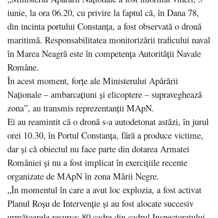
iunie, la ora 06.20, cu privire la faptul că, în Dana 78,
din incinta portului Constanţa, a fost observată o dronă
maritimă. Responsabilitatea monitorizării traficului naval
în Marea Neagră este în competenţa Autorităţii Navale
Române.
În acest moment, forţe ale Ministerului Apărării
Naţionale – ambarcaţiuni şi elicoptere – supraveghează
zona”, au transmis reprezentanţii MApN.
Ei au reamintit că o dronă s-a autodetonat astăzi, în jurul
orei 10.30, în Portul Constanţa, fără a produce victime,
dar şi că obiectul nu face parte din dotarea Armatei
României şi nu a fost implicat în exerciţiile recente
organizate de MApN în zona Mării Negre.
„În momentul în care a avut loc explozia, a fost activat
Planul Roşu de Intervenţie şi au fost alocate succesiv
următoarele resurse: 80 cadre din cadrul Inspectoratului