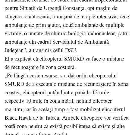
pentru Situaţii de Urgenţă Constanţa, opt maşini de
stingere, o autoscară, o maşină de terapie intensivă, zece
ambulanţe de prim ajutor, două ambulanţe de multiple
victime, o unitate de chimic-biologic-radionuclear, patru
ambulanţe din cadrul Serviciului de Ambulanţă
Judeţean”, a transmis şeful DSU.
El a explicat că elicopterul SMURD va face o misiune
de recunoaştere în zona costieră.
„Pe lângă aceste resurse, s-a dat ordin elicopterului
SMURD de a executa o misiune de recunoaştere în zona
coastei, elicopterul putând intra până la 12 mile,
respectiv 10 mile în zona mării, nefiind elicopter
maritim, iar în acelaşi timp a fost mobilizat elicopterul
Black Hawk de la Tulcea. Ambele elicoptere vor verifica
toată zona pentru că există posibilitatea să existe şi alte
drone”, a mai afirmat Arafat.