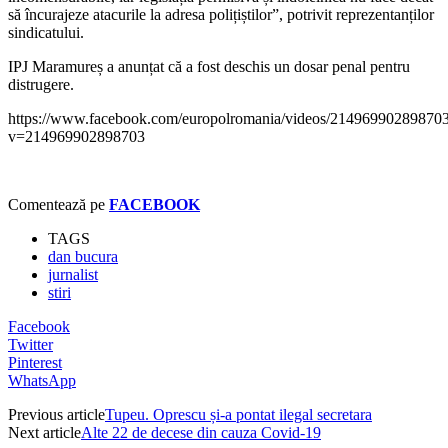
să încurajeze atacurile la adresa polițiștilor”, potrivit reprezentanților
sindicatului.
IPJ Maramureș a anunțat că a fost deschis un dosar penal pentru
distrugere.
https://www.facebook.com/europolromania/videos/214969902898703
v=214969902898703
Comentează pe
FACEBOOK
TAGS
dan bucura
jurnalist
stiri
Facebook
Twitter
Pinterest
WhatsApp
Previous article
Tupeu. Oprescu și-a pontat ilegal secretara
Next article
Alte 22 de decese din cauza Covid-19