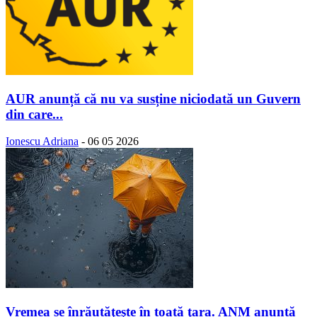
AUR anunță că nu va susține niciodată un Guvern
din care...
Ionescu Adriana
-
06 05 2026
Vremea se înrăutăţeşte în toată ţara. ANM anunță