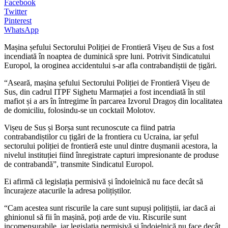
Facebook
Twitter
Pinterest
WhatsApp
Mașina șefului Sectorului Poliției de Frontieră Vișeu de Sus a fost
incendiată în noaptea de duminică spre luni. Potrivit Sindicatului
Europol, la oroginea accidentului s-ar afla contrabandiștii de țigări.
“Aseară, mașina șefului Sectorului Poliției de Frontieră Vișeu de
Sus, din cadrul ITPF Sighetu Marmației a fost incendiată în stil
mafiot și a ars în întregime în parcarea Izvorul Dragoș din localitatea
de domiciliu, folosindu-se un cocktail Molotov.
Vișeu de Sus și Borșa sunt recunoscute ca fiind patria
contrabandiștilor cu țigări de la frontiera cu Ucraina, iar șeful
sectorului poliției de frontieră este unul dintre dușmanii acestora, la
nivelul instituției fiind înregistrate capturi impresionante de produse
de contrabandă”, transmite Sindicatul Europol.
Ei afirmă că legislația permisivă și îndoielnică nu face decât să
încurajeze atacurile la adresa polițiștilor.
“Cam acestea sunt riscurile la care sunt supuși polițiștii, iar dacă ai
ghinionul să fii în mașină, poți arde de viu. Riscurile sunt
incomensurabile, iar legislația permisivă și îndoielnică nu face decât