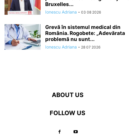
Bruxelles...
Ionescu Adriana
-
03 08 2026
Grevă în sistemul medical din
România. Rogobete: „Adevărata
problemă nu sunt...
Ionescu Adriana
-
28 07 2026
ABOUT US
FOLLOW US