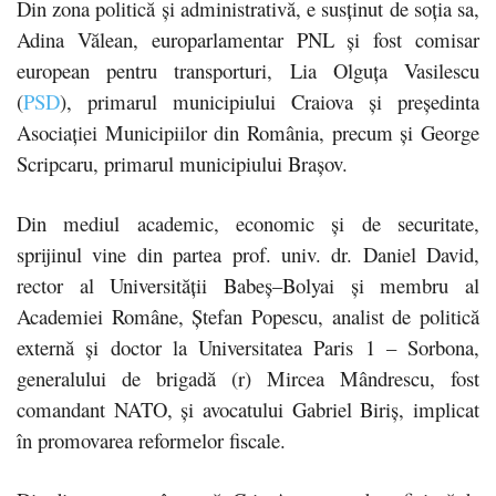
Din zona politică și administrativă, e susținut de soția sa,
Adina Vălean, europarlamentar PNL și fost comisar
european pentru transporturi, Lia Olguța Vasilescu
(
PSD
), primarul municipiului Craiova și președinta
Asociației Municipiilor din România, precum și George
Scripcaru, primarul municipiului Brașov.
Din mediul academic, economic și de securitate,
sprijinul vine din partea prof. univ. dr. Daniel David,
rector al Universității Babeș–Bolyai și membru al
Academiei Române, Ștefan Popescu, analist de politică
externă și doctor la Universitatea Paris 1 – Sorbona,
generalului de brigadă (r) Mircea Mândrescu, fost
comandant NATO, și avocatului Gabriel Biriș, implicat
în promovarea reformelor fiscale.