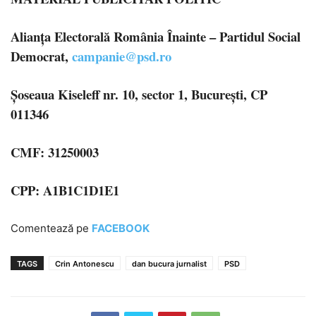
Alianța Electorală România Înainte – Partidul Social
Democrat,
campanie@psd.ro
Șoseaua Kiseleff nr. 10, sector 1, București, CP
011346
CMF: 31250003
CPP: A1B1C1D1E1
Comentează pe
FACEBOOK
TAGS
Crin Antonescu
dan bucura jurnalist
PSD