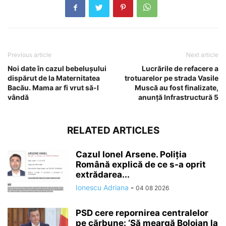
Previous article
Next article
Noi date în cazul bebelușului
Lucrările de refacere a
dispărut de la Maternitatea
trotuarelor pe strada Vasile
Bacău. Mama ar fi vrut să-l
Muscă au fost finalizate,
vândă
anunță Infrastructură 5
RELATED ARTICLES
Cazul Ionel Arsene. Poliția
Română explică de ce s-a oprit
extrădarea...
Ionescu Adriana
-
04 08 2026
PSD cere repornirea centralelor
pe cărbune: ‘Să meargă Bolojan la