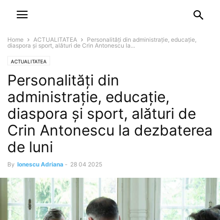
NEWSPAPER
DISCOVER THE ART OF PUBLISHING
Home
ACTUALITATEA
Personalități din administrație, educație,
diaspora și sport, alături de Crin Antonescu la...
ACTUALITATEA
Personalități din
administrație, educație,
diaspora și sport, alături de
Crin Antonescu la dezbaterea
de luni
By
Ionescu Adriana
-
28 04 2025