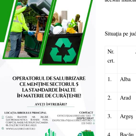
Situația pe ju
Nr.
crt.
1.
Alba
2.
Arad
3.
Argeș
4.
Bacău