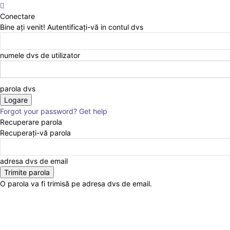
Conectare
Bine ați venit! Autentificați-vă in contul dvs
numele dvs de utilizator
parola dvs
Forgot your password? Get help
Recuperare parola
Recuperați-vă parola
adresa dvs de email
O parola va fi trimisă pe adresa dvs de email.
Home
ACTUALITATEA
EDITORIAL
ANCHETA JURNALIST.RO
EXCLUSIV