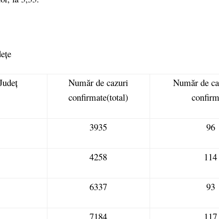
dețe
Județ
Număr de cazuri
Număr de ca
confirmate(total)
confirm
3935
96
4258
114
6337
93
7184
117