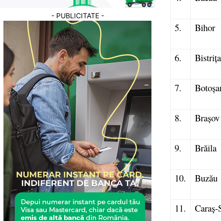
- PUBLICITATE -
5.
Bihor
6.
Bistriț
7.
Botoșa
8.
Brașov
9.
Brăila
10.
Buzău
11.
Caraș-