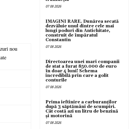
07 08 2026
IMAGINI RARE. Dunărea secată
dezvăluie unul dintre cele mai
lungi poduri din Antichitate,
construit de împăratul
Constantin
07 08 2026
zuri nou
ate
Directoarea unei mari companii
de stat a furat 850.000 de euro
în doar 4 luni! Schema
incredibilă prin care a golit
conturile
07 08 2026
Prima ieftinire a carburanților
după 3 săptămâni de scumpiri.
Cât costă azi un litru de benzină
și motorină
07 08 2026