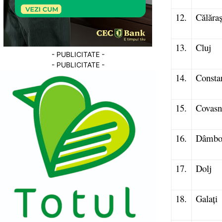
12.
Călăraș
13.
Cluj
- PUBLICITATE -
- PUBLICITATE -
14.
Consta
15.
Covasn
16.
Dâmbov
17.
Dolj
18.
Galați