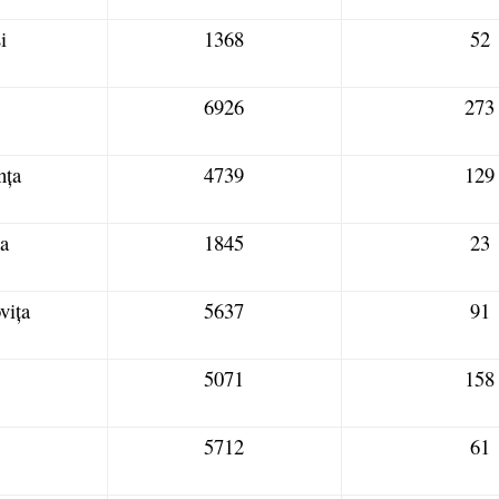
i
1368
52
6926
273
nța
4739
129
a
1845
23
ița
5637
91
5071
158
5712
61