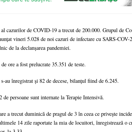
 al cazurilor de COVID-19 a trecut de 200.000. Grupul de C
anunţat vineri 5.028 de noi cazuri de infectare cu SARS-COV-2
lnic de la declanşarea pandemiei.
 de ore a fost prelucrate 35.351 de teste.
-au înregistrat şi 82 de decese, bilanţul fiind de 6.245.
2 de persoane sunt internate la Terapie Intensivă.
are a trecut duminică de pragul de 3 în ceea ce priveşte incid
ultimele 14 zile raportate la mia de locuitori, înregistrează o c
or, la 3,33.