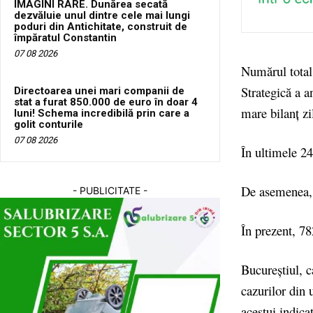
IMAGINI RARE. Dunărea secată
dezvăluie unul dintre cele mai lungi
poduri din Antichitate, construit de
împăratul Constantin
07 08 2026
Numărul total
Strategică a 
Directoarea unei mari companii de
stat a furat 850.000 de euro în doar 4
mare bilanţ zi
luni! Schema incredibilă prin care a
golit conturile
07 08 2026
În ultimele 24
De asemenea, s
- PUBLICITATE -
În prezent, 78
Bucureştiul, c
cazurilor din 
acestui indicat