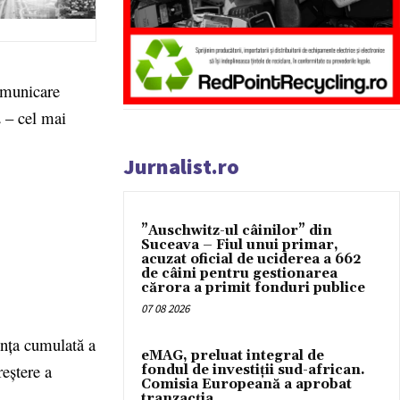
omunicare
 – cel mai
Jurnalist.ro
”Auschwitz-ul câinilor” din
Suceava – Fiul unui primar,
acuzat oficial de uciderea a 662
de câini pentru gestionarea
cărora a primit fonduri publice
07 08 2026
enţa cumulată a
eMAG, preluat integral de
reştere a
fondul de investiții sud-african.
Comisia Europeană a aprobat
tranzacția