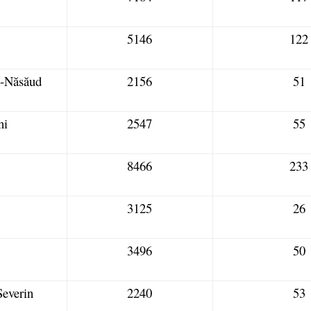
5146
122
a-Năsăud
2156
51
ni
2547
55
8466
233
3125
26
3496
50
Severin
2240
53