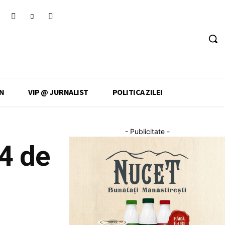
N
VIP @ JURNALIST
POLITICA ZILEI
- Publicitate -
24 de