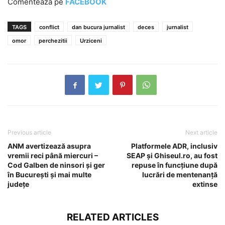
Comentează pe
FACEBOOK
TAGS
conflict
dan bucura jurnalist
deces
jurnalist
omor
perchezitii
Urziceni
Previous article
Next article
ANM avertizează asupra
Platformele ADR, inclusiv
vremii reci până miercuri –
SEAP și Ghiseul.ro, au fost
Cod Galben de ninsori și ger
repuse în funcțiune după
în București și mai multe
lucrări de mentenanță
județe
extinse
RELATED ARTICLES