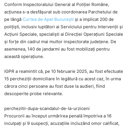
Conform Inspectoratului General al Poliției Române,
acțiunea s-a desfășurat sub coordonarea Parchetului de
pe lângă
Curtea de Apel București
și a implicat 200 de
polițiști, inclusiv luptători ai Serviciului pentru Intervenții și
Acțiuni Speciale, specialiști ai Direcției Operațiuni Speciale
și forțe din cadrul mai multor inspectorate județene. De
asemenea, 140 de jandarmi au fost mobilizați pentru
această operațiune.
IGPR a reamintit că, pe 10 februarie 2025, au fost efectuate
15 percheziții domiciliare în legătură cu acest caz, în urma
cărora cinci persoane au fost duse la audieri, fiind
descoperite probe relevante.
perchezitii-dupa-scandalul-de-la-urziceni
Procurorii au început urmărirea penală împotriva a 16
inculpați și 9 suspecți, acuzațiile incluzând omor calificat,