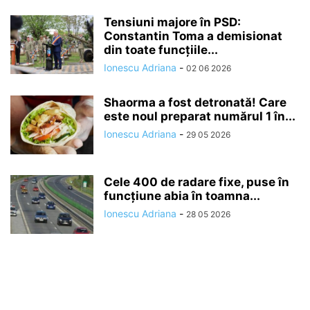
Tensiuni majore în PSD:
Constantin Toma a demisionat
din toate funcțiile...
Ionescu Adriana
-
02 06 2026
Shaorma a fost detronată! Care
este noul preparat numărul 1 în...
Ionescu Adriana
-
29 05 2026
Cele 400 de radare fixe, puse în
funcțiune abia în toamna...
Ionescu Adriana
-
28 05 2026