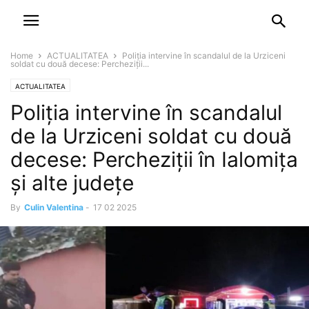
NEWSPAPER
DISCOVER THE ART OF PUBLISHING
Home
ACTUALITATEA
Poliția intervine în scandalul de la Urziceni
soldat cu două decese: Percheziții...
ACTUALITATEA
Poliția intervine în scandalul
de la Urziceni soldat cu două
decese: Percheziții în Ialomița
și alte județe
By
Culin Valentina
-
17 02 2025