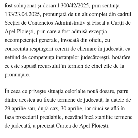
fost soluționat și dosarul 300/42/2025, prin sentința
133/23.04.2025, pronunțată de un alt complet din cadrul
Secției de Contencios Administrativ și Fiscal a Curții de
Apel Ploiești, prin care a fost admisă excepția
necompetenței generale, invocată din oficiu, cu
consecința respingerii cererii de chemare în judecată, ca
nefiind de competența instanțelor judecătorești, hotărâre
ce este supusă recursului în termen de cinci zile de la
pronunțare.
În ceea ce privește situația celorlalte nouă dosare, patru
dintre acestea au fixate termene de judecată, la datele de
29 aprilie sau, după caz, 30 aprilie, iar cinci se află în
faza procedurii prealabile, neavând încă stabilite termene
de judecată, a precizat Curtea de Apel Ploiești.