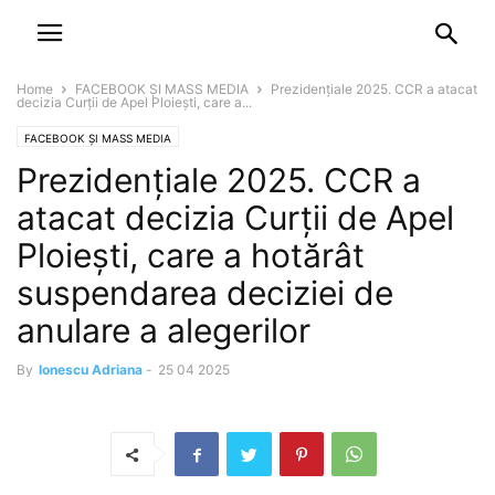
NEWSPAPER
DISCOVER THE ART OF PUBLISHING
Home
FACEBOOK ȘI MASS MEDIA
Prezidențiale 2025. CCR a atacat
decizia Curții de Apel Ploiești, care a...
FACEBOOK ȘI MASS MEDIA
Prezidențiale 2025. CCR a
atacat decizia Curții de Apel
Ploiești, care a hotărât
suspendarea deciziei de
anulare a alegerilor
By
Ionescu Adriana
-
25 04 2025