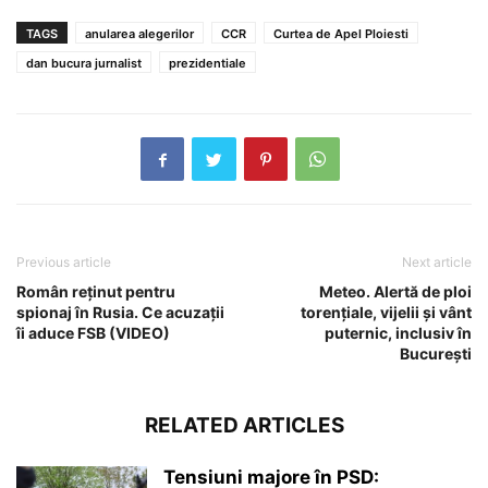
TAGS
anularea alegerilor
CCR
Curtea de Apel Ploiesti
dan bucura jurnalist
prezidentiale
Previous article
Next article
Român reținut pentru
Meteo. Alertă de ploi
spionaj în Rusia. Ce acuzații
torențiale, vijelii și vânt
îi aduce FSB (VIDEO)
puternic, inclusiv în
București
RELATED ARTICLES
Tensiuni majore în PSD: