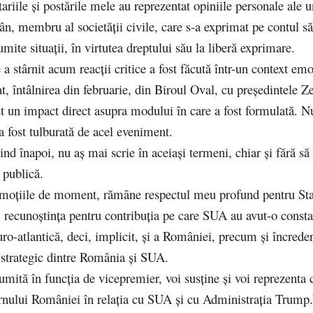
riile și postările mele au reprezentat opiniile personale ale u
n, membru al societății civile, care s-a exprimat pe contul să
mite situații, în virtutea dreptului său la liberă exprimare.
 a stârnit acum reacții critice a fost făcută într-un context emo
at, întâlnirea din februarie, din Biroul Oval, cu președintele Z
t un impact direct asupra modului în care a fost formulată. N
a fost tulburată de acel eveniment.
ind înapoi, nu aș mai scrie în aceiași termeni, chiar și fără să
e publică.
moțiile de moment, rămâne respectul meu profund pentru Sta
 recunoștința pentru contribuția pe care SUA au avut-o consta
uro-atlantică, deci, implicit, și a României, precum și încrede
 strategic dintre România și SUA.
umită în funcția de vicepremier, voi susține și voi reprezenta c
rnului României în relația cu SUA și cu Administrația Trump.