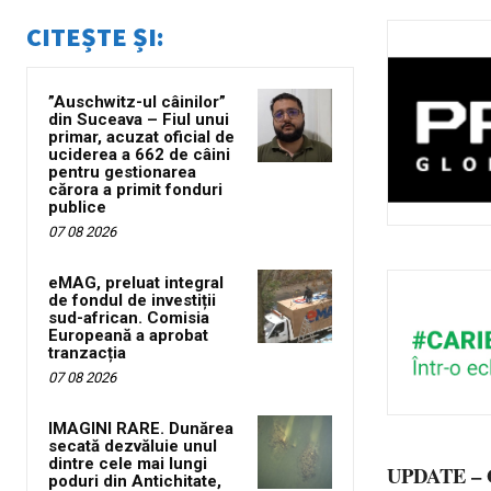
CITEȘTE ȘI:
”Auschwitz-ul câinilor”
din Suceava – Fiul unui
primar, acuzat oficial de
uciderea a 662 de câini
pentru gestionarea
cărora a primit fonduri
publice
07 08 2026
eMAG, preluat integral
de fondul de investiții
sud-african. Comisia
Europeană a aprobat
tranzacția
07 08 2026
IMAGINI RARE. Dunărea
secată dezvăluie unul
dintre cele mai lungi
UPDATE – Oa
poduri din Antichitate,