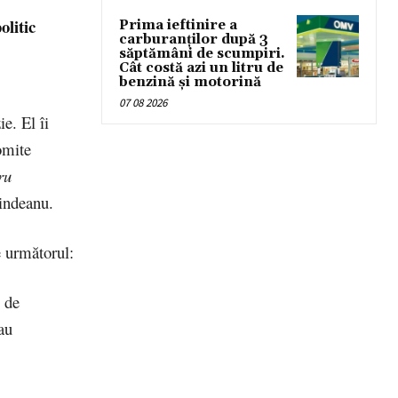
olitic
Prima ieftinire a
carburanților după 3
săptămâni de scumpiri.
Cât costă azi un litru de
benzină și motorină
07 08 2026
e. El îi
omite
ru
indeanu.
e următorul:
 de
au