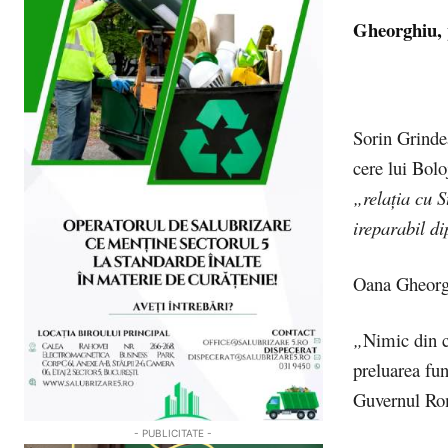
Gheorghiu, p
Sorin Grindea
cere lui Bolo
„relația cu S
ireparabil di
Oana Gheorgh
„
Nimic din c
preluarea fun
Guvernul Ro
- PUBLICITATE -