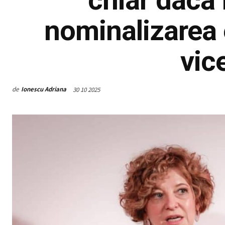
nominalizarea 
vic
de
Ionescu Adriana
30 10 2025