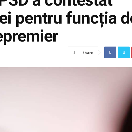
ei pentru funcția d
epremier
Share