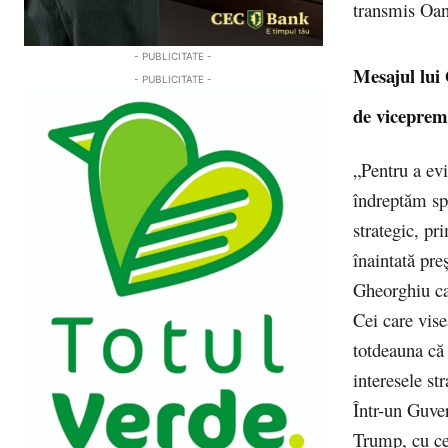
transmis Oa
- PUBLICITATE -
Mesajul lui
- PUBLICITATE -
de viceprem
„Pentru a evi
îndreptăm spr
strategic, pr
înaintată pr
Gheorghiu ca
Cei care vise
totdeauna că 
interesele st
Într-un Guver
Trump, cu ce