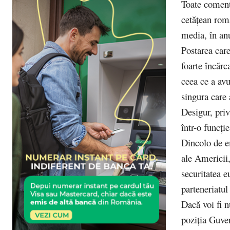
Toate comenta
cetățean româ
media, în anu
Postarea care
foarte încărc
ceea ce a avu
singura care 
Desigur, priv
într-o funcți
Dincolo de e
ale Americii,
securitatea e
parteneriatul
Dacă voi fi n
poziția Guve