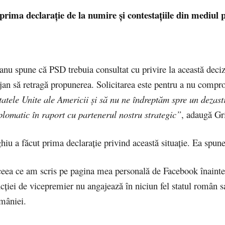
rima declarație de la numire și contestațiile din mediul p
nu spune că PSD trebuia consultat cu privire la această decizi
jan să retragă propunerea. Solicitarea este pentru a nu compr
tatele Unite ale Americii şi să nu ne îndreptăm spre un dezast
plomatic în raport cu partenerul nostru strategic”
, adaugă Gr
iu a făcut prima declarație privind această situație. Ea spun
eea ce am scris pe pagina mea personală de Facebook înainte
cției de vicepremier nu angajează în niciun fel statul român s
mâniei.