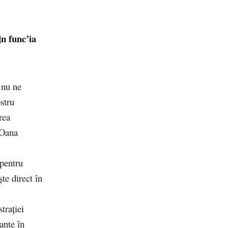
n func’ia
 nu ne
stru
rea
 Oana
 pentru
te direct în
trației
ante în