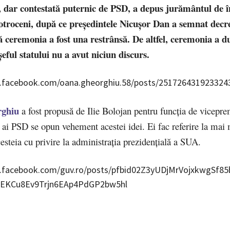
 dar contestată puternic de PSD, a depus jurământul de î
otroceni, după ce președintele Nicușor Dan a semnat decr
 ceremonia a fost una restrânsă. De altfel, ceremonia a d
șeful statului nu a avut niciun discurs.
.facebook.com/oana.gheorghiu.58/posts/251726431923324
ghiu
a fost propusă de Ilie Bolojan pentru funcția de viceprem
 ai PSD se opun vehement acestei idei. Ei fac referire la mai
cesteia cu privire la administrația prezidențială a SUA.
.facebook.com/guv.ro/posts/pfbid02Z3yUDjMrVojxkwgSf85
KCu8Ev9Trjn6EAp4PdGP2bw5hl