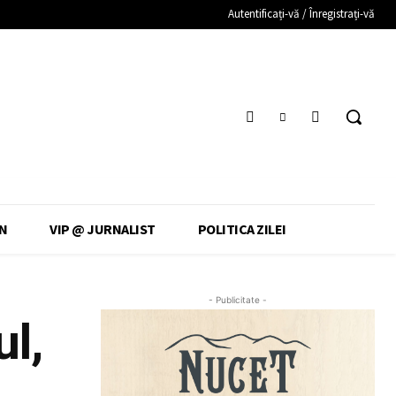
Autentificați-vă / Înregistrați-vă
N
VIP @ JURNALIST
POLITICA ZILEI
- Publicitate -
l,