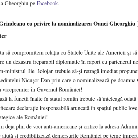
na Gheorghiu pe
Facebook
.
 Grindeanu cu privire la nominalizarea Oanei Gheorghiu ]
ier
ta să compromitem relația cu Statele Unite ale Americii şi să
e un dezastru ireparabil diplomatic în raport cu partenerul no
im-ministrul Ilie Bolojan trebuie să-și retragă imediat propune
eşedintelui Nicuşor Dan prin care o nominalizează pe doamna
 vicepremier în Guvernul României!
ază la funcții înalte în statul român trebuie să înțeleagă odată
fiecare declarație iresponsabilă aruncată în spațiul public loveș
rategice ale României!
n deja plin de voci anti-americane și critice la adresa Adminis
 ajută şi credibilizează demersurile României pe teme import