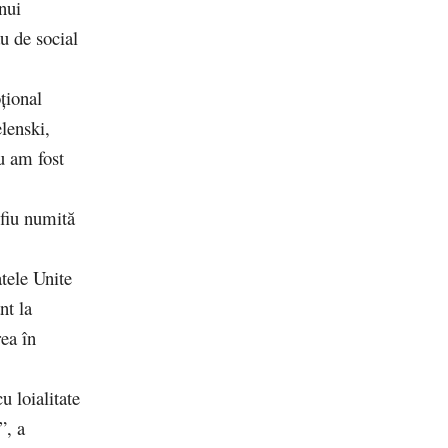
nui
u de social
țional
elenski,
u am fost
 fiu numită
tele Unite
nt la
rea în
u loialitate
”, a