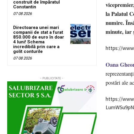
construit de împăratul
vicepremier,
Constantin
la Palatul C
07 08 2026
numire. Însă
Directoarea unei mari
minute, iar 
companii de stat a furat
850.000 de euro în doar
4 luni! Schema
incredibilă prin care a
https://www
golit conturile
07 08 2026
Oana Gheor
reprezentanți
- PUBLICITATE -
postări ale a
https://www
LumWSu9pNE