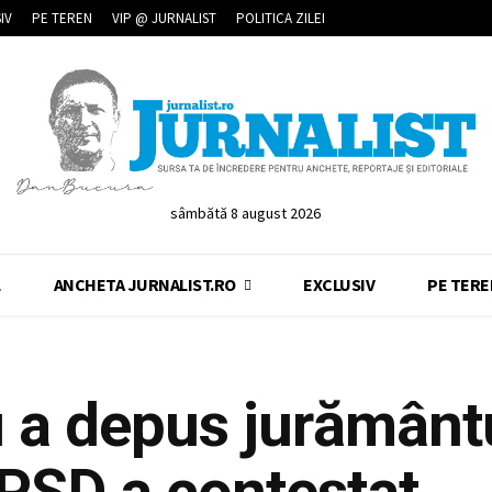
IV
PE TEREN
VIP @ JURNALIST
POLITICA ZILEI
sâmbătă 8 august 2026
L
ANCHETA JURNALIST.RO
EXCLUSIV
PE TERE
 a depus jurământu
 PSD a contestat