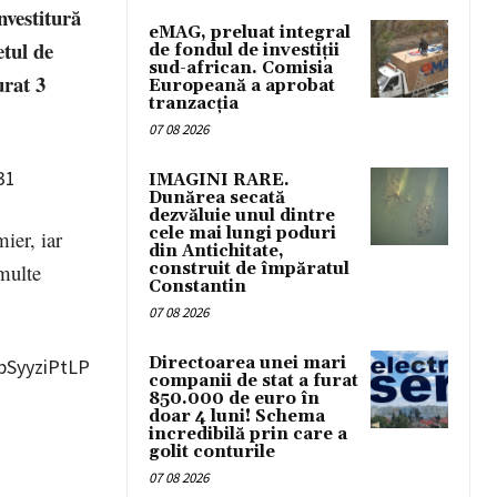
nvestitură
eMAG, preluat integral
etul de
de fondul de investiții
sud-african. Comisia
urat 3
Europeană a aprobat
tranzacția
07 08 2026
31
IMAGINI RARE.
Dunărea secată
dezvăluie unul dintre
cele mai lungi poduri
ier, iar
din Antichitate,
construit de împăratul
 multe
Constantin
07 08 2026
Directoarea unei mari
bSyyziPtLP
companii de stat a furat
850.000 de euro în
doar 4 luni! Schema
incredibilă prin care a
golit conturile
07 08 2026