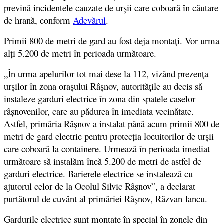
prevină incidentele cauzate de urșii care coboară în căutare
de hrană, conform
Adevărul
.
Primii 800 de metri de gard au fost deja montați. Vor urma
alți 5.200 de metri în perioada următoare.
„În urma apelurilor tot mai dese la 112, vizând prezența
urșilor în zona orașului Râșnov, autoritățile au decis să
instaleze garduri electrice în zona din spatele caselor
râșnovenilor, care au pădurea în imediata vecinătate.
Astfel, primăria Râșnov a instalat până acum primii 800 de
metri de gard electric pentru protecția locuitorilor de urșii
care coboară la containere. Urmează în perioada imediat
următoare să instalăm încă 5.200 de metri de astfel de
garduri electrice. Barierele electrice se instalează cu
ajutorul celor de la Ocolul Silvic Râșnov”, a declarat
purtătorul de cuvânt al primăriei Râșnov, Răzvan Iancu.
Gardurile electrice sunt montate în special în zonele din