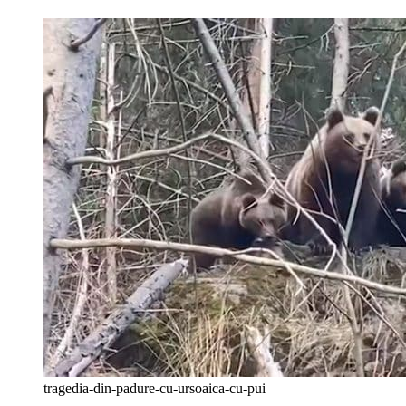
tragedia-din-padure-cu-ursoaica-cu-pui