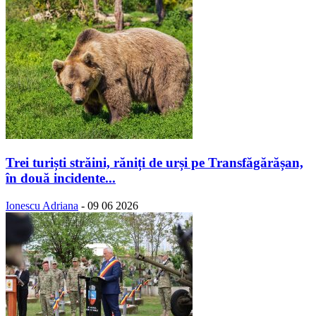
Trei turiști străini, răniți de urși pe Transfăgărășan,
în două incidente...
Ionescu Adriana
-
09 06 2026