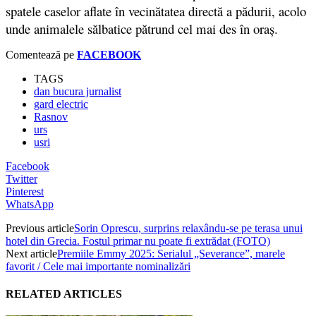
spatele caselor aflate în vecinătatea directă a pădurii, acolo
unde animalele sălbatice pătrund cel mai des în oraș.
Comentează pe
FACEBOOK
TAGS
dan bucura jurnalist
gard electric
Rasnov
urs
usri
Facebook
Twitter
Pinterest
WhatsApp
Previous article
Sorin Oprescu, surprins relaxându-se pe terasa unui
hotel din Grecia. Fostul primar nu poate fi extrădat (FOTO)
Next article
Premiile Emmy 2025: Serialul „Severance”, marele
favorit / Cele mai importante nominalizări
RELATED ARTICLES