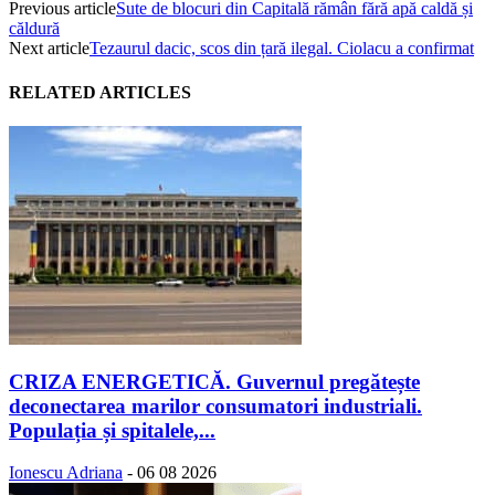
Previous article
Sute de blocuri din Capitală rămân fără apă caldă și
căldură
Next article
Tezaurul dacic, scos din țară ilegal. Ciolacu a confirmat
RELATED ARTICLES
CRIZA ENERGETICĂ. Guvernul pregătește
deconectarea marilor consumatori industriali.
Populația și spitalele,...
Ionescu Adriana
-
06 08 2026