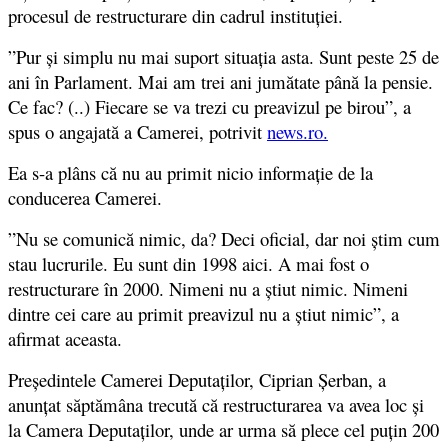
procesul de restructurare din cadrul instituţiei.
”Pur şi simplu nu mai suport situaţia asta. Sunt peste 25 de
ani în Parlament. Mai am trei ani jumătate până la pensie.
Ce fac? (..) Fiecare se va trezi cu preavizul pe birou”, a
spus o angajată a Camerei, potrivit
news.ro.
Ea s-a plâns că nu au primit nicio informaţie de la
conducerea Camerei.
”Nu se comunică nimic, da? Deci oficial, dar noi ştim cum
stau lucrurile. Eu sunt din 1998 aici. A mai fost o
restructurare în 2000. Nimeni nu a ştiut nimic. Nimeni
dintre cei care au primit preavizul nu a ştiut nimic”, a
afirmat aceasta.
Preşedintele Camerei Deputaţilor, Ciprian Şerban, a
anunţat săptămâna trecută că restructurarea va avea loc şi
la Camera Deputaţilor, unde ar urma să plece cel puţin 200