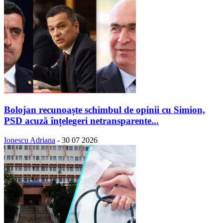
Bolojan recunoaște schimbul de opinii cu Simion,
PSD acuză înțelegeri netransparente...
Ionescu Adriana
-
30 07 2026