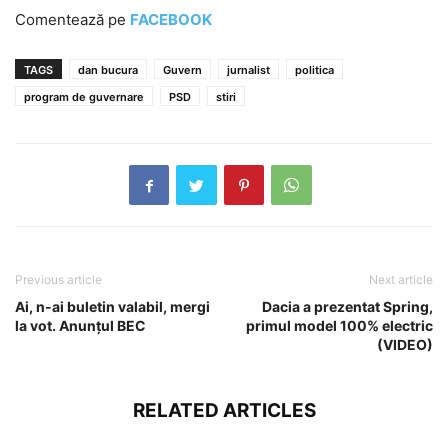
Comentează pe
FACEBOOK
TAGS
dan bucura
Guvern
jurnalist
politica
program de guvernare
PSD
stiri
Previous article
Next article
Ai, n-ai buletin valabil, mergi
Dacia a prezentat Spring,
la vot. Anunțul BEC
primul model 100% electric
(VIDEO)
RELATED ARTICLES