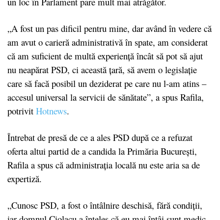
un loc în Parlament pare mult mai atrăgător.
„A fost un pas dificil pentru mine, dar având în vedere că
am avut o carieră administrativă în spate, am considerat
că am suficient de multă experiență încât să pot să ajut
nu neapărat PSD, ci această țară, să avem o legislație
care să facă posibil un deziderat pe care nu l-am atins –
accesul universal la servicii de sănătate”, a spus Rafila,
potrivit
Hotnews
.
Întrebat de presă de ce a ales PSD după ce a refuzat
oferta altui partid de a candida la Primăria București,
Rafila a spus că administrația locală nu este aria sa de
expertiză.
„Cunosc PSD, a fost o întâlnire deschisă, fără condiții,
iar domnul Ciolacu a înțeles că eu mai întâi sunt medic