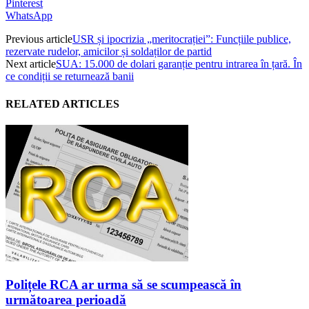
Pinterest
WhatsApp
Previous article
USR și ipocrizia „meritocrației”: Funcțiile publice,
rezervate rudelor, amicilor și soldaților de partid
Next article
SUA: 15.000 de dolari garanție pentru intrarea în țară. În
ce condiții se returnează banii
RELATED ARTICLES
Polițele RCA ar urma să se scumpească în
următoarea perioadă