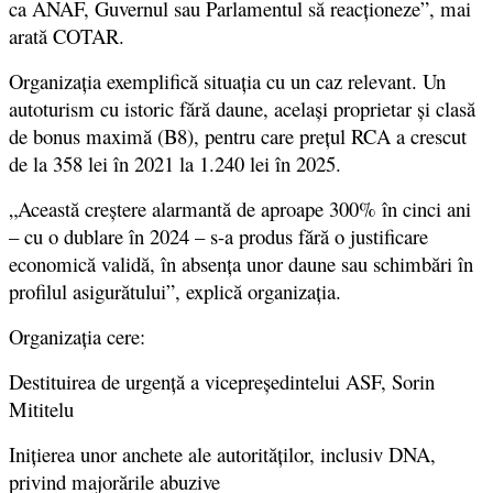
ca ANAF, Guvernul sau Parlamentul să reacționeze”, mai
arată COTAR.
Organizația exemplifică situația cu un caz relevant. Un
autoturism cu istoric fără daune, același proprietar și clasă
de bonus maximă (B8), pentru care prețul RCA a crescut
de la 358 lei în 2021 la 1.240 lei în 2025.
„Această creștere alarmantă de aproape 300% în cinci ani
– cu o dublare în 2024 – s-a produs fără o justificare
economică validă, în absența unor daune sau schimbări în
profilul asigurătului”, explică organizația.
Organizația cere:
Destituirea de urgență a vicepreședintelui ASF, Sorin
Mititelu
Inițierea unor anchete ale autorităților, inclusiv DNA,
privind majorările abuzive