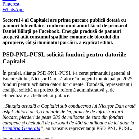
Pinterest
WhatsApp
Sectorul 4 al Capitalei are prima parcare publică dotată cu
panouri fotovoltaice, conform unui anunț făcut de primarul
Daniel Băluță pe Facebook. Energia produsă de panouri
acoperă atât consumul spațiilor comune ale blocului din
apropiere, cât și iluminatul parcării, a explicat edilul.
PSD-PNL-PUSL solicită fonduri pentru datoriile
Capitalei
În paralel, alianța PSD-PNL-PUSL i-a cerut primarului general al
Bucureștiului, Nicușor Dan, să aloce în bugetul municipal pe 2025
fonduri pentru achitarea datoriilor curente. Totodată, reprezentanții
coaliției solicită un proiect de reformă administrativă și de
eficientizare a cheltuielilor publice.
„Situația actuală a Capitalei sub conducerea lui Nicușor Dan arată
astfel: datorii de 3,5 miliarde de lei, proiecte de infrastructură
blocate, pierderi de peste 280 de milioane de euro din fonduri
europene și cheltuieli de personal de 400 de milioane de lei doar la
Primăria Generală
”,
au transmis reprezentanții PSD-PNL-PUSL.
locuri-de-parcare-sector-4