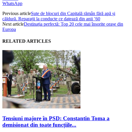
WhatsApp
Previous article
Sute de blocuri din Capitală rămân fără apă și
căldură. Reparații la conducte ce datează din anii ’60
Next article
Destinația perfectă: Top 20 cele mai însorite orașe din
Europa
RELATED ARTICLES
Tensiuni majore în PSD: Constantin Toma a
demisionat din toate funcțiile...