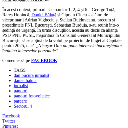
În acest context, primarii sectoarelor 1, 2, 4 și 6 – George Tuță,
Rareș Hopincă,
Daniel Băluță
și Ciprian Ciucu – alături de
viceprimarii Adrian Vigheciu și Stelian Bujduveanu, precum și
președintele PNL București, Sebastian Burduja, s-au reunit într-o
ședință de urgență. În urma discuțiilor, aceștia au decis ca alianța
PSD-PNL-PUSL, majoritară în Consiliul General al Municipiului
București, să se abțină de la votul pe proiectul de buget al Capitalei
pentru 2025, dacă
„Nicușor Dan nu pune interesele bucureștenilor
înaintea intereselor personale”.
Comentează pe
FACEBOOK
TAGS
dan bucura jurnalist
daniel baluta
jurnalist
panouri
panouri fotovoltaice
parcare
Sectorul 4
Facebook
Twitter
Pinterest