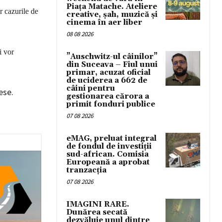
Piața Matache. Ateliere
ar cazurile de
creative, șah, muzică și
cinema în aer liber
08 08 2026
i vor
”Auschwitz-ul câinilor”
din Suceava – Fiul unui
primar, acuzat oficial
de uciderea a 662 de
câini pentru
ese.
gestionarea cărora a
primit fonduri publice
07 08 2026
eMAG, preluat integral
de fondul de investiții
sud-african. Comisia
Europeană a aprobat
tranzacția
07 08 2026
IMAGINI RARE.
Dunărea secată
dezvăluie unul dintre