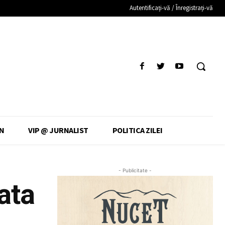
Autentificați-vă / Înregistrați-vă
N
VIP @ JURNALIST
POLITICA ZILEI
- Publicitate -
ata