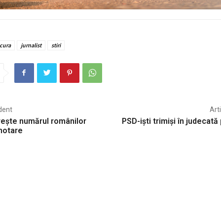
cura
jurnalist
stiri
dent
Art
ește numărul românilor
PSD-iști trimiși în judecată
hotare