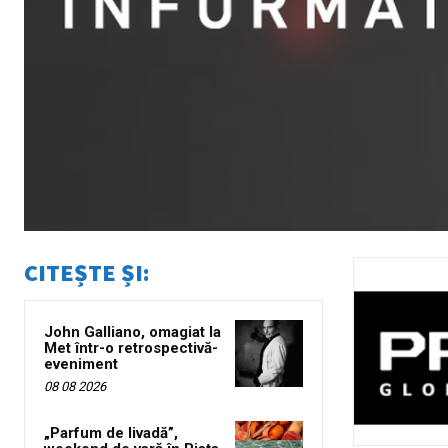
CITEȘTE ȘI:
John Galliano, omagiat la
Met într-o retrospectivă-
eveniment
08 08 2026
„Parfum de livadă”,