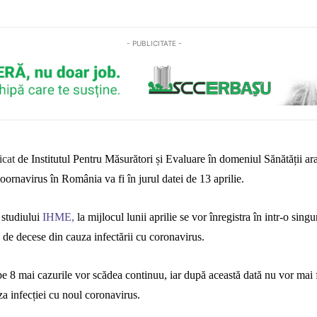
- PUBLICITATE -
icat
de
Institutul Pentru Măsurători și Evaluare în domeniul Sănătății
ar
ornavirus în România va fi în jurul datei de 13 aprilie.
r studiului
IHME,
la mijlocul lunii aprilie se vor înregistra în intr-o singu
de decese din cauza infectării cu coronavirus.
pe 8 mai cazurile vor scădea continuu, iar după această dată
nu vor mai f
a infecției cu noul
coronavirus
.