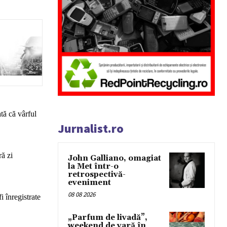
ată că vârful
Jurnalist.ro
ră zi
John Galliano, omagiat
la Met într-o
retrospectivă-
eveniment
08 08 2026
i înregistrate
„Parfum de livadă”,
weekend de vară în