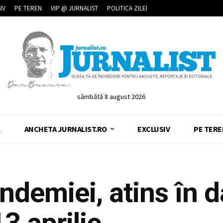
IV
PE TEREN
VIP @ JURNALIST
POLITICA ZILEI
sâmbătă 8 august 2026
L
ANCHETA JURNALIST.RO
EXCLUSIV
PE TERE
ndemiei, atins în d
3 aprilie