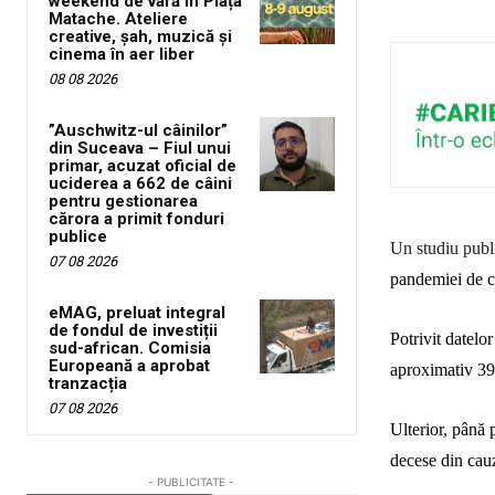
weekend de vară în Piața
Matache. Ateliere
creative, șah, muzică și
cinema în aer liber
08 08 2026
”Auschwitz-ul câinilor”
din Suceava – Fiul unui
primar, acuzat oficial de
uciderea a 662 de câini
pentru gestionarea
cărora a primit fonduri
publice
Un studiu publ
07 08 2026
pandemiei de co
eMAG, preluat integral
de fondul de investiții
Potrivit datelo
sud-african. Comisia
Europeană a aprobat
aproximativ 39 
tranzacția
07 08 2026
Ulterior, până 
decese din cauz
- PUBLICITATE -