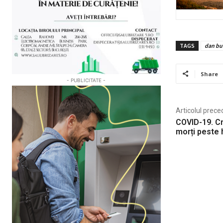
TAGS
dan bu
Share
- PUBLICITATE -
Articolul prece
COVID-19. Cr
morți peste 