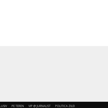
LUSIV
PE TEREN
VIP @ JURNALIST
POLITICA ZILEI