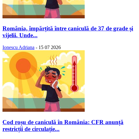
România, împărțită între caniculă de 37 de grade și
vijelii. Unde...
Ionescu Adriana
-
15 07 2026
Cod roșu de caniculă în România: CFR anunță
restricții de circulație...