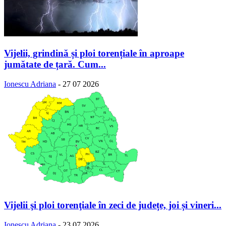
Vijelii, grindină și ploi torențiale în aproape
jumătate de țară. Cum...
Ionescu Adriana
-
27 07 2026
Vijelii şi ploi torenţiale în zeci de județe, joi și vineri...
Ionescu Adriana
-
23 07 2026