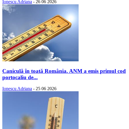
Ionescu Adriana
-
26 06 2026
Caniculă în toată România. ANM a emis primul cod
portocaliu de...
Ionescu Adriana
-
25 06 2026