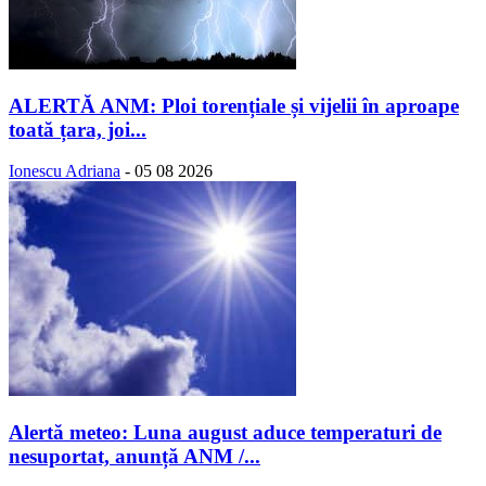
ALERTĂ ANM: Ploi torențiale și vijelii în aproape
toată țara, joi...
Ionescu Adriana
-
05 08 2026
Alertă meteo: Luna august aduce temperaturi de
nesuportat, anunță ANM /...