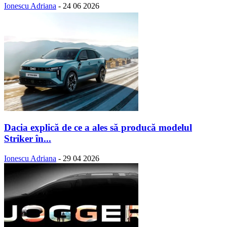
Ionescu Adriana
-
24 06 2026
Dacia explică de ce a ales să producă modelul
Striker în...
Ionescu Adriana
-
29 04 2026