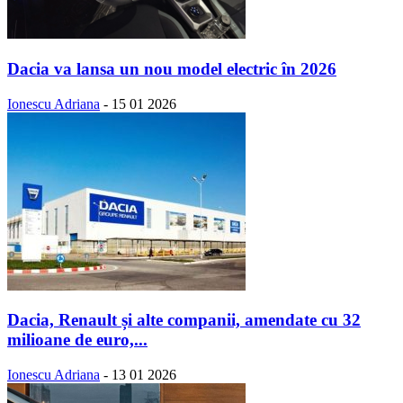
Dacia va lansa un nou model electric în 2026
Ionescu Adriana
-
15 01 2026
Dacia, Renault și alte companii, amendate cu 32
milioane de euro,...
Ionescu Adriana
-
13 01 2026