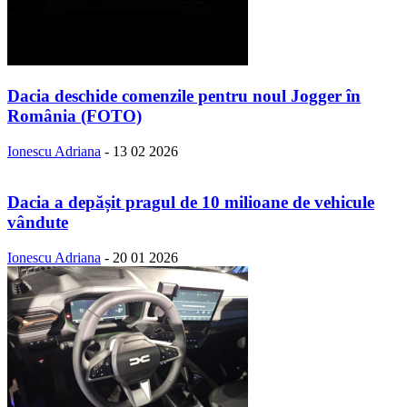
Dacia deschide comenzile pentru noul Jogger în
România (FOTO)
Ionescu Adriana
-
13 02 2026
Dacia a depășit pragul de 10 milioane de vehicule
vândute
Ionescu Adriana
-
20 01 2026