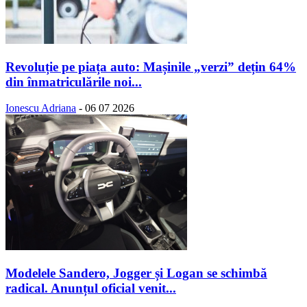
Revoluție pe piața auto: Mașinile „verzi” dețin 64%
din înmatriculările noi...
Ionescu Adriana
-
06 07 2026
Modelele Sandero, Jogger și Logan se schimbă
radical. Anunțul oficial venit...