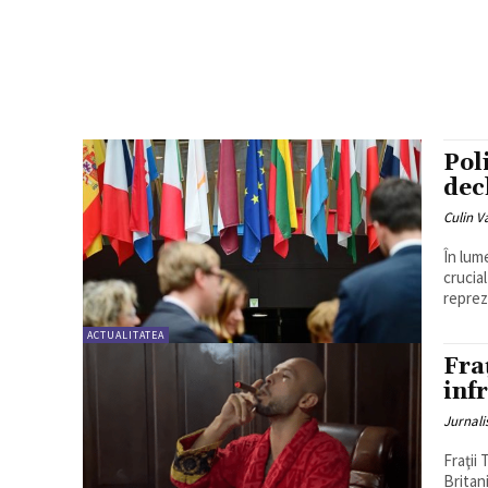
Pol
dec
Culin V
În lum
crucial
reprez
ACTUALITATEA
Fra
inf
Jurnali
Fraţii
Britani