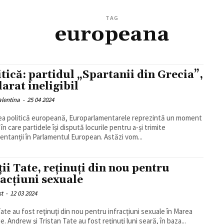
TAG
europeana
itică: partidul „Spartanii din Grecia”,
larat ineligibil
alentina
-
25 04 2024
ea politică europeană, Europarlamentarele reprezintă un moment
 în care partidele își dispută locurile pentru a-și trimite
entanții în Parlamentul European. Astăzi vom...
ții Tate, reținuți din nou pentru
racțiuni sexuale
st
-
12 03 2024
 Tate au fost reţinuţi din nou pentru infracțiuni sexuale în Marea
e. Andrew şi Tristan Tate au fost reţinuţi luni seară, în baza...