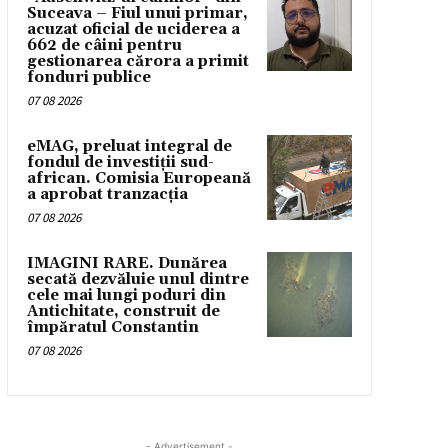
Suceava – Fiul unui primar,
acuzat oficial de uciderea a
662 de câini pentru
gestionarea cărora a primit
fonduri publice
07 08 2026
eMAG, preluat integral de
fondul de investiții sud-
african. Comisia Europeană
a aprobat tranzacția
07 08 2026
IMAGINI RARE. Dunărea
secată dezvăluie unul dintre
cele mai lungi poduri din
Antichitate, construit de
împăratul Constantin
07 08 2026
- Advertisement -