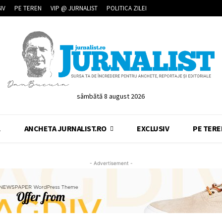
IV
PE TEREN
VIP @ JURNALIST
POLITICA ZILEI
sâmbătă 8 august 2026
L
ANCHETA JURNALIST.RO
EXCLUSIV
PE TERE
- Advertisement -