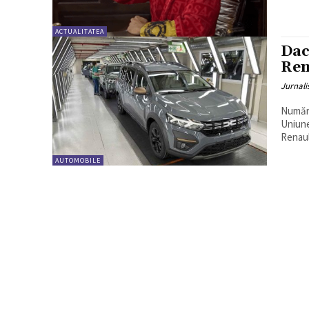
ACTUALITATEA
Dac
Ren
Jurnali
Număru
Uniune
Renaul
AUTOMOBILE