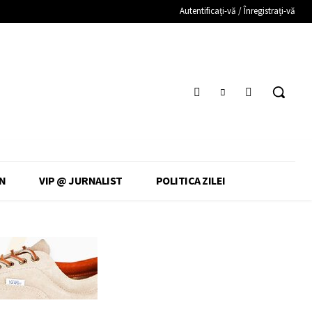
Autentificați-vă / Înregistrați-vă
N
VIP @ JURNALIST
POLITICA ZILEI