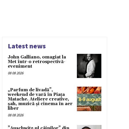
Latest news
John Galliano, omagiat la
Met într-o retrospectivă-
eveniment
08 08 2026
„Parfum de livadă”,
weekend de vară în Piața
Matache. Ateliere creative,
șah, muzică și cinema în aer
liber
08 08 2026
”Auschwitz-ul câinilor” din