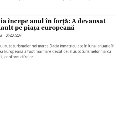
ia începe anul în forță: A devansat
ault pe piaţa europeană
st
-
20 02 2024
l autoturismelor noi marca Dacia înmatriculate în luna ianuarie în
a Europeană a fost mai mare decât cel al autoturismelor marca
t, conform cifrelor...