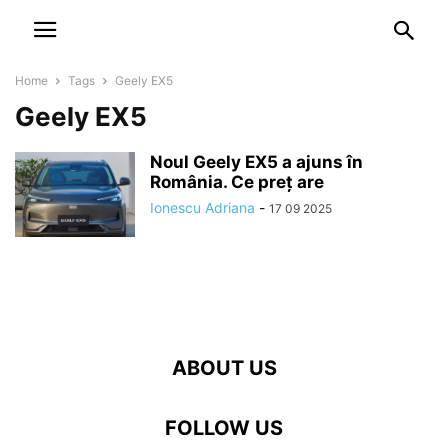
NEWSPAPER
DISCOVER THE ART OF PUBLISHING
Home
Tags
Geely EX5
Geely EX5
Noul Geely EX5 a ajuns în
România. Ce preț are
Ionescu Adriana
-
17 09 2025
ABOUT US
FOLLOW US