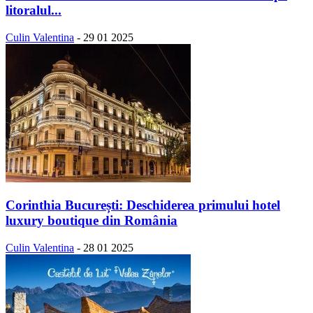
litoralul...
Culin Valentina
-
29 01 2025
Corinthia București: Deschiderea primului hotel
luxury boutique din România
Culin Valentina
-
28 01 2025