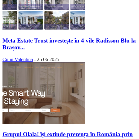
Meta Estate Trust investește în 4 vile Radisson Blu la
Brașov...
Culin Valentina
-
25 06 2025
Grupul Olala! își extinde prezența în România prin