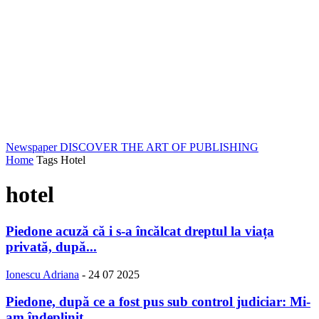
Newspaper
DISCOVER THE ART OF PUBLISHING
Home
Tags
Hotel
hotel
Piedone acuză că i s-a încălcat dreptul la viața
privată, după...
Ionescu Adriana
-
24 07 2025
Piedone, după ce a fost pus sub control judiciar: Mi-
am îndeplinit...