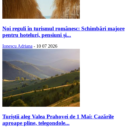
Noi reguli în turismul românesc: Schimbări majore
pentru hoteluri, pensiuni și...
Ionescu Adriana
-
10 07 2026
Turiștii aleg Valea Prahovei de 1 Mai: Cazările
aproape pline, telegondole...