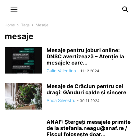
NEWSPAPER
DISCOVER THE ART OF PUBLISHING
Home
Tags
Mesaje
mesaje
Mesaje pentru joburi online:
DNSC avertizează – Atenție la
mesajele care...
Culin Valentina
-
11 12 2024
Mesaje de Crăciun pentru cei
dragi: Gânduri calde și sincere
Anca Silvestru
-
30 11 2024
ANAF: Ștergeți mesajele primite
de la stefania.neagu@anaf.re /
Fiscul folosește doar...