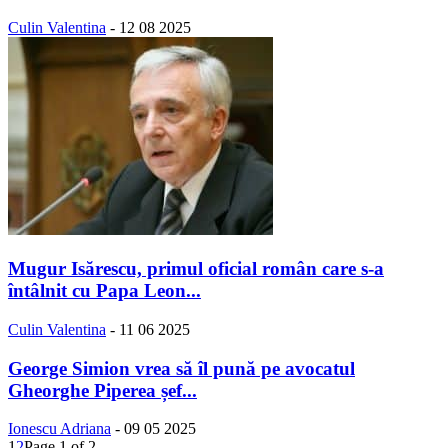
Culin Valentina
-
12 08 2025
Mugur Isărescu, primul oficial român care s-a
întâlnit cu Papa Leon...
Culin Valentina
-
11 06 2025
George Simion vrea să îl pună pe avocatul
Gheorghe Piperea șef...
Ionescu Adriana
-
09 05 2025
1
2
Page 1 of 2