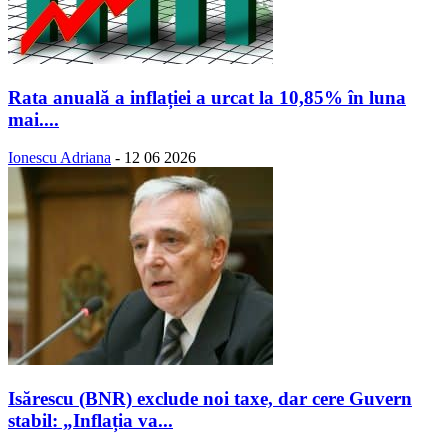
Rata anuală a inflației a urcat la 10,85% în luna
mai....
Ionescu Adriana
-
12 06 2026
Isărescu (BNR) exclude noi taxe, dar cere Guvern
stabil: „Inflația va...