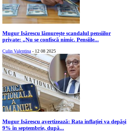
Mugur Isărescu lămurește scandalul pensiilor
private: „Nu se confiscă nimic. Pensiile...
Culin Valentina
-
12 08 2025
Mugur Isărescu avertizează: Rata inflației va depăși
9% în septembrie, după...