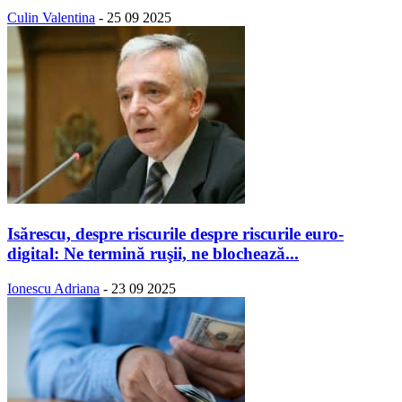
Culin Valentina
-
25 09 2025
Isărescu, despre riscurile despre riscurile euro-
digital: Ne termină ruşii, ne blochează...
Ionescu Adriana
-
23 09 2025