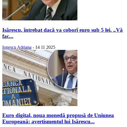
Isărescu, întrebat dacă va coborî euro sub 5 lei. „Vă
fac...
Ionescu Adriana
-
14 11 2025
Euro digital, noua monedă propusă de Uniunea
Europeană: avertismentul lui Isărescu...