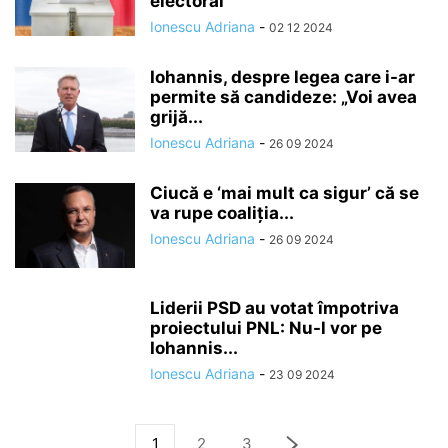
electoral
Ionescu Adriana
-
02 12 2024
Iohannis, despre legea care i-ar
permite să candideze: „Voi avea
grijă...
Ionescu Adriana
-
26 09 2024
Ciucă e ‘mai mult ca sigur’ că se
va rupe coaliția...
Ionescu Adriana
-
26 09 2024
Liderii PSD au votat împotriva
proiectului PNL: Nu-l vor pe
Iohannis...
Ionescu Adriana
-
23 09 2024
1
2
3