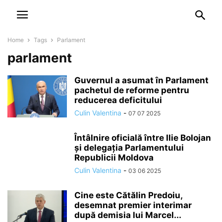
NEWSPAPER
DISCOVER THE ART OF PUBLISHING
Home
Tags
Parlament
parlament
Guvernul a asumat în Parlament
pachetul de reforme pentru
reducerea deficitului
Culin Valentina
-
07 07 2025
Întâlnire oficială între Ilie Bolojan
și delegația Parlamentului
Republicii Moldova
Culin Valentina
-
03 06 2025
Cine este Cătălin Predoiu,
desemnat premier interimar
după demisia lui Marcel...