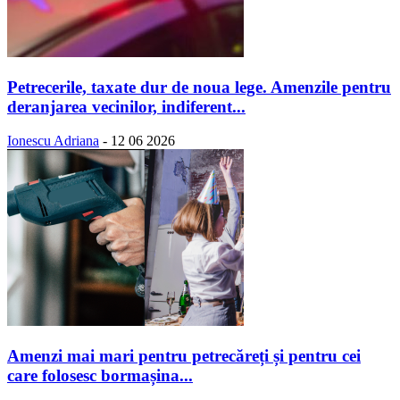
Petrecerile, taxate dur de noua lege. Amenzile pentru
deranjarea vecinilor, indiferent...
Ionescu Adriana
-
12 06 2026
Amenzi mai mari pentru petrecăreți și pentru cei
care folosesc bormașina...