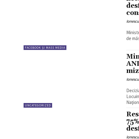
des
con
Ionesc
Minist
de măsu
FACEBOOK ȘI MASS MEDIA
Min
ANL
miz
Ionesc
Decizi
Locuin
Naţiona
UNCATEGORIZED
Res
75%
des
Ionesc