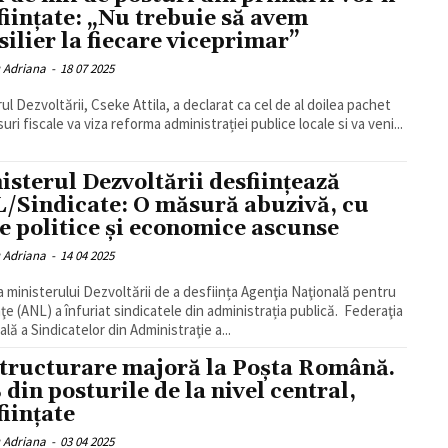
ființate: „Nu trebuie să avem
silier la fiecare viceprimar”
u Adriana
-
18 07 2025
rul Dezvoltării, Cseke Attila, a declarat ca cel de al doilea pachet
ri fiscale va viza reforma administrației publice locale si va veni...
isterul Dezvoltării desființează
/Sindicate: O măsură abuzivă, cu
e politice şi economice ascunse
u Adriana
-
14 04 2025
a ministerului Dezvoltării de a desființa Agenţia Naţională pentru
ţe (ANL) a înfuriat sindicatele din administrația publică. Federaţia
lă a Sindicatelor din Administraţie a...
tructurare majoră la Poşta Română.
 din posturile de la nivel central,
ființate
u Adriana
-
03 04 2025