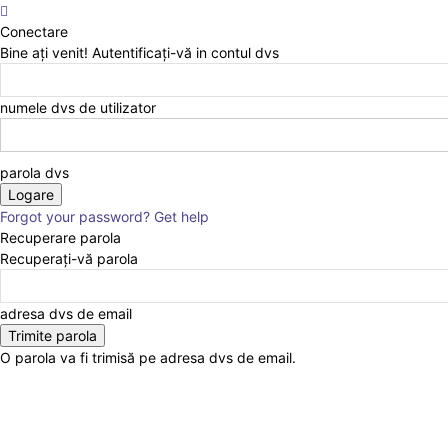
Conectare
Bine ați venit! Autentificați-vă in contul dvs
numele dvs de utilizator
parola dvs
Forgot your password? Get help
Recuperare parola
Recuperați-vă parola
adresa dvs de email
O parola va fi trimisă pe adresa dvs de email.
Home
ACTUALITATEA
EDITORIAL
ANCHETA JURNALIST.RO
EXCLUSIV