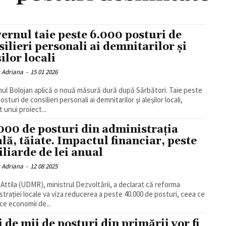
ernul taie peste 6.000 posturi de
silieri personali ai demnitarilor și
ilor locali
u Adriana
-
15 01 2026
ul Bolojan aplică o nouă măsură dură după Sărbători. Taie peste
osturi de consilieri personali ai demnitarilor și aleșilor locali,
t unui proiect...
000 de posturi din administrația
ală, tăiate. Impactul financiar, peste
iliarde de lei anual
u Adriana
-
12 08 2025
Attila (UDMR), ministrul Dezvoltării, a declarat că reforma
strației locale va viza reducerea a peste 40.000 de posturi, ceea ce
ce economii de...
i de mii de posturi din primării vor fi