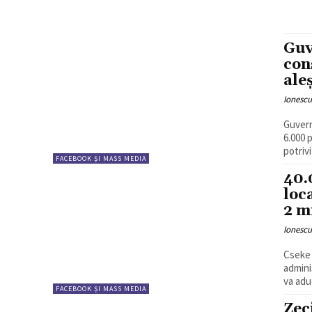
Guv
con
aleș
Ionesc
Guvern
6.000 p
potrivi
FACEBOOK ȘI MASS MEDIA
40.
loc
2 m
Ionesc
Cseke 
admini
va adu
FACEBOOK ȘI MASS MEDIA
Zec