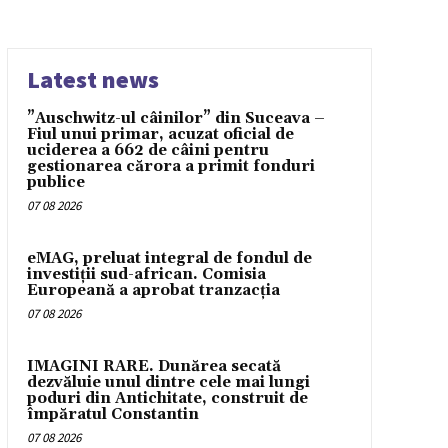
Latest news
”Auschwitz-ul câinilor” din Suceava –
Fiul unui primar, acuzat oficial de
uciderea a 662 de câini pentru
gestionarea cărora a primit fonduri
publice
07 08 2026
eMAG, preluat integral de fondul de
investiții sud-african. Comisia
Europeană a aprobat tranzacția
07 08 2026
IMAGINI RARE. Dunărea secată
dezvăluie unul dintre cele mai lungi
poduri din Antichitate, construit de
împăratul Constantin
07 08 2026