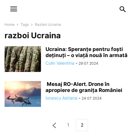
NEWSPAPER
DISCOVER THE ART OF PUBLISHING
Home
Tags
Razboi Ucraina
razboi Ucraina
Ucraina: Speranțe pentru foști
deținuți – o viață nouă în armată
Culin Valentina
-
29 07 2024
Mesaj RO-Alert. Drone în
apropiere de granița României
Ionescu Adriana
-
24 07 2024
1
2