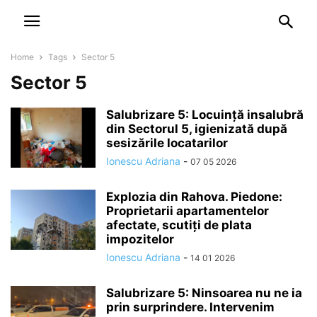
NEWSPAPER
DISCOVER THE ART OF PUBLISHING
Home
Tags
Sector 5
Sector 5
Salubrizare 5: Locuință insalubră
din Sectorul 5, igienizată după
sesizările locatarilor
Ionescu Adriana
-
07 05 2026
Explozia din Rahova. Piedone:
Proprietarii apartamentelor
afectate, scutiți de plata
impozitelor
Ionescu Adriana
-
14 01 2026
Salubrizare 5: Ninsoarea nu ne ia
prin surprindere. Intervenim