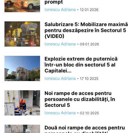
prompt
Ionescu Adriana
-
12 01 2026
Salubrizare 5: Mobilizare maximă
pentru deszăpezire în Sectorul 5
(VIDEO)
Ionescu Adriana
-
09 01 2026
Explozie extrem de puternică
într-un bloc din sectorul 5 al
Capitalei...
Ionescu Adriana
-
17 10 2025
Noi rampe de acces pentru
persoanele cu dizabilități, în
Sectorul 5
Ionescu Adriana
-
02 10 2025
Două noi rampe de acces pentru