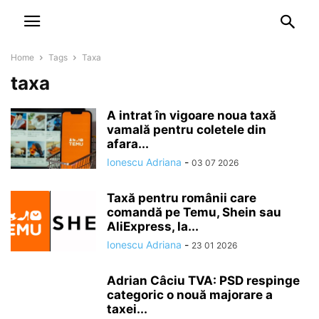
NEWSPAPER
DISCOVER THE ART OF PUBLISHING
Home
Tags
Taxa
taxa
A intrat în vigoare noua taxă
vamală pentru coletele din
afara...
Ionescu Adriana
-
03 07 2026
Taxă pentru românii care
comandă pe Temu, Shein sau
AliExpress, la...
Ionescu Adriana
-
23 01 2026
Adrian Câciu TVA: PSD respinge
categoric o nouă majorare a
taxei...