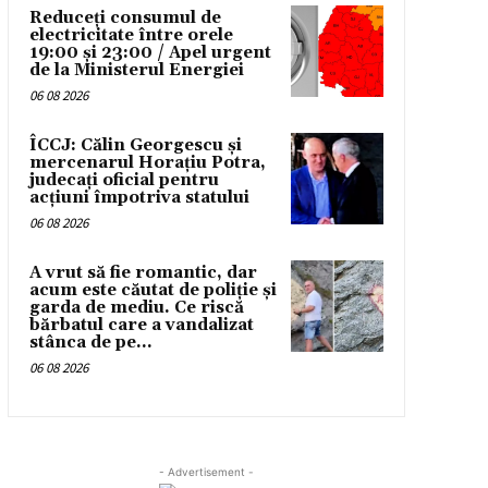
Reduceți consumul de
electricitate între orele
19:00 și 23:00 / Apel urgent
de la Ministerul Energiei
06 08 2026
ÎCCJ: Călin Georgescu și
mercenarul Horațiu Potra,
judecați oficial pentru
acțiuni împotriva statului
06 08 2026
A vrut să fie romantic, dar
acum este căutat de poliție și
garda de mediu. Ce riscă
bărbatul care a vandalizat
stânca de pe...
06 08 2026
- Advertisement -