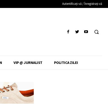
Autentificați-vă / Înregistrați-vă
N
VIP @ JURNALIST
POLITICA ZILEI