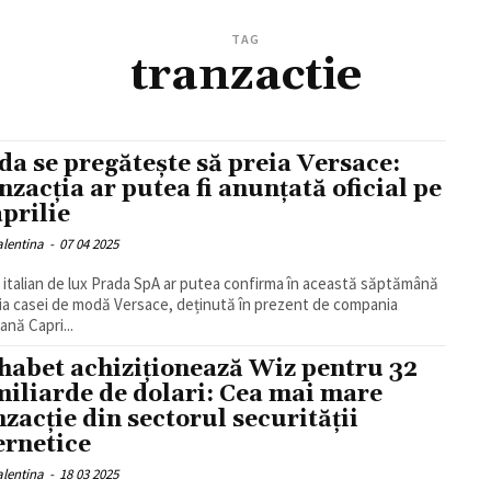
TAG
tranzactie
da se pregătește să preia Versace:
nzacția ar putea fi anunțată oficial pe
aprilie
alentina
-
07 04 2025
 italian de lux Prada SpA ar putea confirma în această săptămână
ția casei de modă Versace, deținută în prezent de compania
ană Capri...
habet achiziționează Wiz pentru 32
miliarde de dolari: Cea mai mare
nzacție din sectorul securității
ernetice
alentina
-
18 03 2025