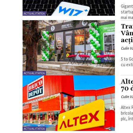
Gigant
startu
ACTUALITATEA
mai ma
Tra
Vân
acț
Culin V
5 to G
cu exti
ACTUALITATEA
Alt
70 
Culin V
Altex 
bricol
plc, în
ACTUALITATEA