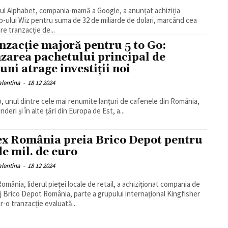
ul Alphabet, compania-mamă a Google, a anunțat achiziția
p-ului Wiz pentru suma de 32 de miliarde de dolari, marcând cea
re tranzacție de...
nzacție majoră pentru 5 to Go:
zarea pachetului principal de
iuni atrage investiții noi
alentina
-
18 12 2024
o, unul dintre cele mai renumite lanțuri de cafenele din România,
nderi și în alte țări din Europa de Est, a...
ex România preia Brico Depot pentru
de mil. de euro
alentina
-
18 12 2024
România, liderul pieței locale de retail, a achiziționat compania de
aj Brico Depot România, parte a grupului internațional Kingfisher
tr-o tranzacție evaluată...