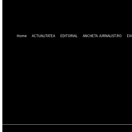
Forgot your password? Get help
Recuperare parola
Recuperați-vă parola
adresa dvs de email
O parola va fi trimisă pe adresa dvs de email.
Home
ACTUALITATEA
EDITORIAL
ANCHETA JURNALIST.RO
EX
joi 6 august 2026