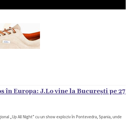
REN
VIP @ JURNALIST
POLITICA ZILEI
s în Europa: J.Lo vine la București pe 27
țional „Up All Night” cu un show exploziv în Pontevedra, Spania, unde