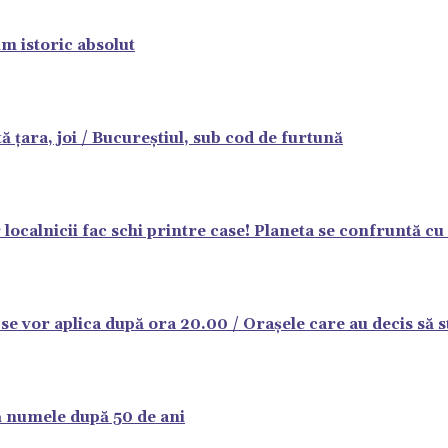
m istoric absolut
ă țara, joi / Bucureștiul, sub cod de furtună
r localnicii fac schi printre case! Planeta se confruntă 
e vor aplica după ora 20.00 / Orașele care au decis să st
că numele după 50 de ani