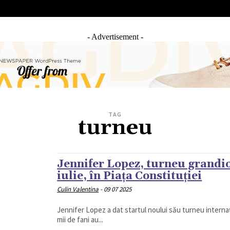
IAL
ANCHETA JURNALIST.RO
EXCLUSIV
PE TE
- Advertisement -
TAG
turneu
Jennifer Lopez, turneu grandio
iulie, în Piața Constituției
Culin Valentina
-
09 07 2025
Jennifer Lopez a dat startul noului său turneu interna
mii de fani au...