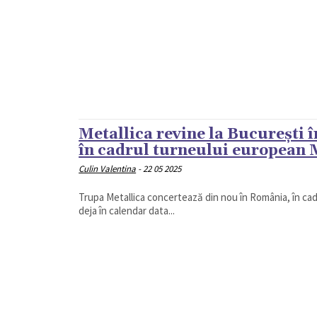
Metallica revine la București 
în cadrul turneului european
Culin Valentina
-
22 05 2025
Trupa Metallica concertează din nou în România, în cad
deja în calendar data...