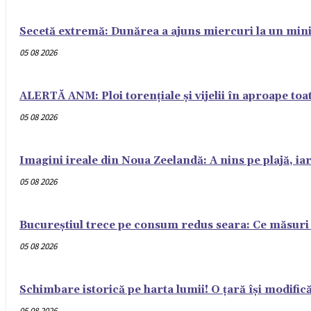
Secetă extremă: Dunărea a ajuns miercuri la un mini
05 08 2026
ALERTĂ ANM: Ploi torențiale și vijelii în aproape toat
05 08 2026
Imagini ireale din Noua Zeelandă: A nins pe plajă, ia
05 08 2026
Bucureștiul trece pe consum redus seara: Ce măsuri s
05 08 2026
Schimbare istorică pe harta lumii! O țară își modifi
05 08 2026