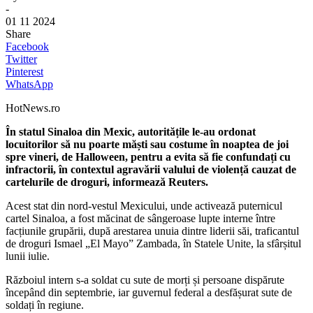
-
01 11 2024
Share
Facebook
Twitter
Pinterest
WhatsApp
HotNews.ro
În statul Sinaloa din Mexic, autoritățile le-au ordonat
locuitorilor să nu poarte măști sau costume în noaptea de joi
spre vineri, de Halloween, pentru a evita să fie confundați cu
infractorii, în contextul agravării valului de violență cauzat de
cartelurile de droguri, informează Reuters.
Acest stat din nord-vestul Mexicului, unde activează puternicul
cartel Sinaloa, a fost măcinat de sângeroase lupte interne între
facțiunile grupării, după arestarea unuia dintre liderii săi, traficantul
de droguri Ismael „El Mayo” Zambada, în Statele Unite, la sfârșitul
lunii iulie.
Războiul intern s-a soldat cu sute de morți și persoane dispărute
începând din septembrie, iar guvernul federal a desfășurat sute de
soldați în regiune.