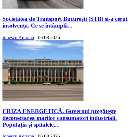
Societatea de Transport București (STB) și-a cerut
insolvența. Ce se întâmplă...
Ionescu Adriana
-
06 08 2026
CRIZA ENERGETICĂ. Guvernul pregătește
deconectarea marilor consumatori industriali.
Populația și spitalele,...
Ionescu Adriana
-
06 08 2026