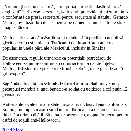
„Nu purtați costume sau măști, nu purtați arme de plastic și nu vă
deghizați” în diverse personaje, i-a instruit pe rezidenți miercuri, într-
o conferință de presă, secretarul pentru securitate al statului, Gerardo
Merida, avertizându-i de asemenea pe oameni să nu se afle pe străzi
noaptea târziu.
Merida a declarat că măsurile sunt menite să împiedice oamenii să
glorifice crima și violența. Traficanții de droguri sunt antieroi
populari în unele părți ale Mexicului, inclusiv în Sinaloa.
De asemenea, regulile urmăresc ca potențialii petrecăreți de
Halloween să nu fie confundați cu infractorii, a dat de înțeles
Merida, folosind o expresie mexicană celebră: „toate pisicile arată
gri noaptea”.
Săptămâna trecută, un schimb de focuri între soldații mexicani și
presupuși membri ai unei bande s-a soldat cu uciderea a cel puțin 12
persoane.
Autoritățile locale din alte state mexicane, inclusiv Baja California și
Sonora, au impus măsuri similare în ultimii ani ca răspuns la rata
ridicată a criminalității. Sinaloa, de asemenea, a optat în trecut pentru
astfel de reguli anti-Halloween.
Read More