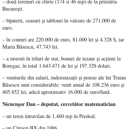
– două terenuri cu chirie (174 si 46 mp) de la primăria
București.
– bijuterii,
ceasuri și tablouri în valoare de 271.000 de
euro.
– în conturi are 220.000 de euro, 81.000 lei și 4.328 $, iar
Maria Băsescu, 47.743 lei.
–
a investit în titluri de stat, bonuri de tezaur și acțiuni la
Romgaz, în total
1.643.471 de lei și 197.329 dolari
.
– v
eniturile din salarii, indemnizații și pensie ale lui Traian
Băsescu sunt considerabile:
venit anual de 108.236 euro și
405.852 lei, adică aproximativ 16.000 de euro/lună.
Nicucușor Dan – deputat, cercetător matematician
– un teren intravilan de 1.460 mp în Predeal.
– un Citroen BX din 1986.