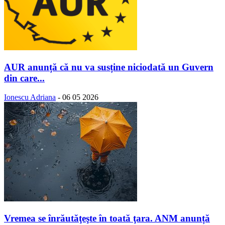
AUR anunță că nu va susține niciodată un Guvern
din care...
Ionescu Adriana
-
06 05 2026
Vremea se înrăutăţeşte în toată ţara. ANM anunță