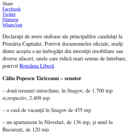
Share
Facebook
Twitter
Pinterest
WhatsApp
Declarații de avere stufoase ale principalilor candidați la
Primăria Capitalei. Potrivit documentelor oficiale, mulți
dintre aceștia s-au îmbogățit din investiții imobiliare sau
diverse afaceri, unele care ridică mari semne de întrebare,
potrivit
România Liberă
.
Călin Popescu Tăriceanu –
senator
–
două terenuri intravilane, în Snagov, de 1.700 mp
si,respectiv, 2.409 mp
– o casă de vacanță în Snagov de 455 mp
– un apartament în Năvodari, de 136 mp, și unul în
București, de 120 mp.