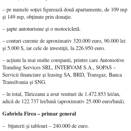
–
p
e numele soției figurează două apartamente, de 109 mp
și 149 mp, obținute prin donație.
–
șapte autoturisme și o motocicletă.
–
conturi curente de aproximativ 320.000 euro, 90.000 lei
și 5.000 $, iar cele de investiții, la 226.950 euro.
–
acțiuni la mai multe companii
, printre care
Automotive
Tranding Services SRL, INTERVAM S.A., SOPAS –
Servicii financiare și leasing SA, BRD, Transgaz, Banca
Transilvania și SNG
.
– î
n total,
Tăriceanu a avut venituri de 1.472.853 lei/an,
adică de 122.737 lei/lună (aproximativ 25.000 euro/lună).
Gabriela Firea – primar general
–
bijuterii și tablouri
– 240.000 de euro
.