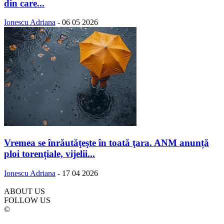
din care...
Ionescu Adriana
-
06 05 2026
Vremea se înrăutăţeşte în toată ţara. ANM anunță
ploi torențiale, vijelii...
Ionescu Adriana
-
17 04 2026
ABOUT US
FOLLOW US
©