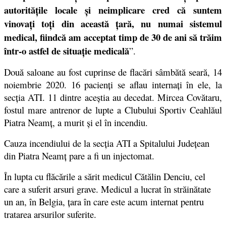
autorităţile locale şi neimplicare cred că suntem
vinovaţi toţi din această ţară, nu numai sistemul
medical, fiindcă am acceptat timp de 30 de ani să trăim
într-o astfel de situaţie medicală
”.
Două saloane au fost cuprinse de flacări sâmbătă seară, 14
noiembrie 2020. 16 pacienţi se aflau internați în ele, la
secția ATI. 11 dintre aceștia au decedat. Mircea Covătaru,
fostul mare antrenor de lupte a Clubului Sportiv Ceahlăul
Piatra Neamț, a murit și el în incendiu.
Cauza incendiului de la secția ATI a Spitalului Județean
din Piatra Neamț pare a fi un injectomat.
În lupta cu flăcările a sărit medicul Cătălin Denciu, cel
care a suferit arsuri grave. Medicul a lucrat în străinătate
un an, în Belgia, țara în care este acum internat pentru
tratarea arsurilor suferite.