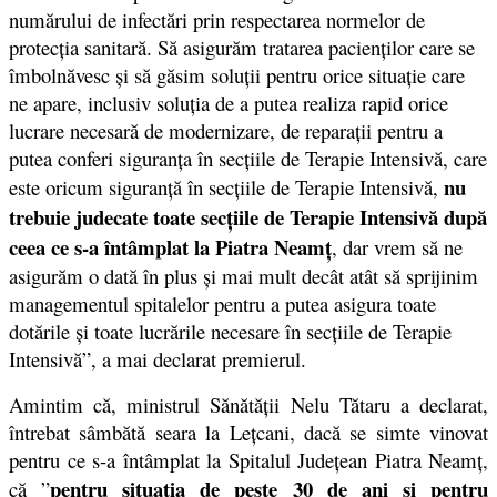
numărului de infectări prin respectarea normelor de
protecţia sanitară. Să asigurăm tratarea pacienţilor care se
îmbolnăvesc şi să găsim soluţii pentru orice situaţie care
ne apare, inclusiv soluţia de a putea realiza rapid orice
lucrare necesară de modernizare, de reparaţii pentru a
putea conferi siguranţa în secţiile de Terapie Intensivă, care
nu
este oricum siguranţă în secţiile de Terapie Intensivă,
trebuie judecate toate secţiile de Terapie Intensivă după
ceea ce s-a întâmplat la Piatra Neamţ
, dar vrem să ne
asigurăm o dată în plus şi mai mult decât atât să sprijinim
managementul spitalelor pentru a putea asigura toate
dotările şi toate lucrările necesare în secţiile de Terapie
Intensivă”, a mai declarat premierul.
Amintim că, ministrul Sănătăţii Nelu Tătaru a declarat,
întrebat sâmbătă seara la Leţcani, dacă se simte vinovat
pentru ce s-a întâmplat la Spitalul Judeţean Piatra Neamţ,
pentru situaţia de peste 30 de ani şi pentru
că ”