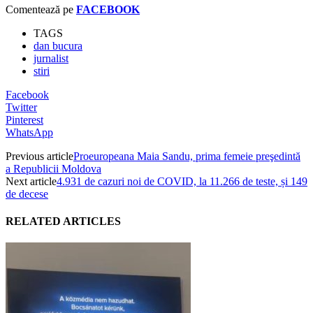
Comentează pe
FACEBOOK
TAGS
dan bucura
jurnalist
stiri
Facebook
Twitter
Pinterest
WhatsApp
Previous article
Proeuropeana Maia Sandu, prima femeie preşedintă
a Republicii Moldova
Next article
4.931 de cazuri noi de COVID, la 11.266 de teste, și 149
de decese
RELATED ARTICLES