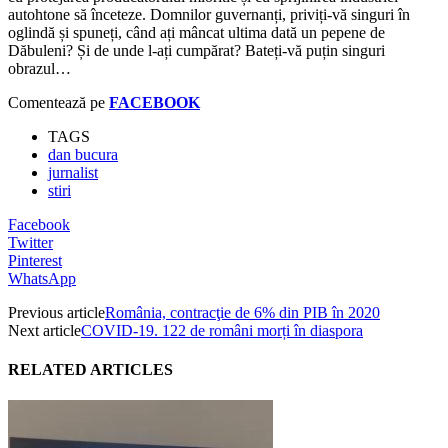
autohtone să înceteze. Domnilor guvernanți, priviți-vă singuri în
oglindă și spuneți, când ați mâncat ultima dată un pepene de
Dăbuleni? Și de unde l-ați cumpărat? Bateți-vă puțin singuri
obrazul…
Comentează pe
FACEBOOK
TAGS
dan bucura
jurnalist
stiri
Facebook
Twitter
Pinterest
WhatsApp
Previous article
România, contracţie de 6% din PIB în 2020
Next article
COVID-19. 122 de români morți în diaspora
RELATED ARTICLES