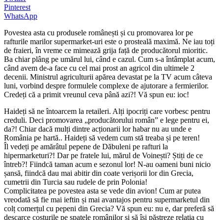
Pinterest
WhatsApp
Povestea asta cu produsele românești și cu promovarea lor pe
rafturile marilor supermarket-uri este o prosteală maximă. Ne iau toți
de fraieri, în vreme ce mimează grija față de producătorul mioritic.
Ba chiar plâng pe umărul lui, când e cazul. Cum s-a întâmplat acum,
când avem de-a face cu cel mai prost an agricol din ultimele 2
decenii. Ministrul agriculturii apărea devastat pe la TV acum câteva
luni, vorbind despre formulele complexe de ajutorare a fermierilor.
Credeți că a primit vreunul ceva până azi?! Vă spun eu: ioc!
Haideți să ne întoarcem la retaileri. Alți ipocriți care vorbesc pentru
creduli. Deci promovarea „producătorului român” e lege pentru ei,
da?! Chiar dacă mulți dintre acționarii lor habar nu au unde e
România pe hartă.. Haideți să vedem cum stă treaba și pe teren!
Îl vedeți pe amărâtul pepene de Dăbuleni pe rafturi la
hipermarketuri?! Dar pe fratele lui, mărul de Voinești? Știți de ce
întreb?! Fiindcă taman acum e sezonul lor! N-au oameni buni nicio
șansă, fiindcă dau mai abitir din coate verișorii lor din Grecia,
cumetrii din Turcia sau rudele de prin Polonia!
Complicitatea pe povestea asta se vede din avion! Cum ar putea
vreodată să fie mai ieftin și mai avantajos pentru supermarketul din
colț comerțul cu pepeni din Grecia? Vă spun eu: nu e, dar preferă să
descarce costurile pe spatele românilor și să își păstreze relația cu