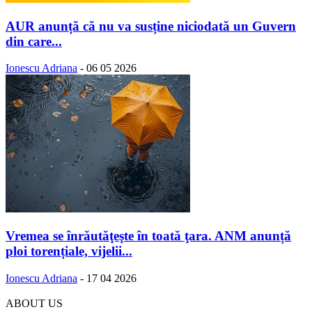
AUR anunță că nu va susține niciodată un Guvern
din care...
Ionescu Adriana
-
06 05 2026
Vremea se înrăutăţeşte în toată ţara. ANM anunță
ploi torențiale, vijelii...
Ionescu Adriana
-
17 04 2026
ABOUT US