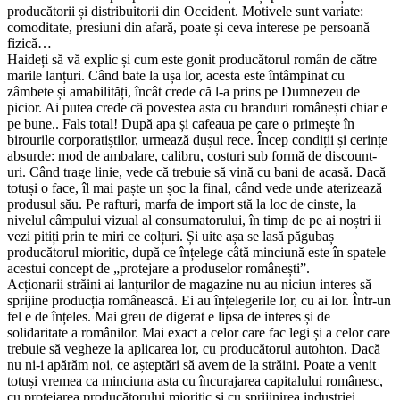
producătorii și distribuitorii din Occident. Motivele sunt variate:
comoditate, presiuni din afară, poate și ceva interese pe persoană
fizică…
Haideți să vă explic și cum este gonit producătorul român de către
marile lanțuri. Când bate la ușa lor, acesta este întâmpinat cu
zâmbete și amabilități, încât crede că l-a prins pe Dumnezeu de
picior. Ai putea crede că povestea asta cu branduri românești chiar e
pe bune.. Fals total! După apa și cafeaua pe care o primește în
birourile corporatiștilor, urmează dușul rece. Încep condiții și cerințe
absurde: mod de ambalare, calibru, costuri sub formă de discount-
uri. Când trage linie, vede că trebuie să vină cu bani de acasă. Dacă
totuși o face, îl mai paște un șoc la final, când vede unde aterizează
produsul său. Pe rafturi, marfa de import stă la loc de cinste, la
nivelul câmpului vizual al consumatorului, în timp de pe ai noștri ii
vezi pitiți prin te miri ce colțuri. Și uite așa se lasă păgubaș
producătorul mioritic, după ce înțelege câtă minciună este în spatele
acestui concept de „protejare a produselor românești”.
Acționarii străini ai lanțurilor de magazine nu au niciun interes să
sprijine producția românească. Ei au înțelegerile lor, cu ai lor. Într-un
fel e de înțeles. Mai greu de digerat e lipsa de interes și de
solidaritate a românilor. Mai exact a celor care fac legi și a celor care
trebuie să vegheze la aplicarea lor, cu producătorul autohton. Dacă
nu ni-i apărăm noi, ce așteptări să avem de la străini. Poate a venit
totuși vremea ca minciuna asta cu încurajarea capitalului românesc,
cu protejarea producătorului mioritic și cu sprijinirea industriei