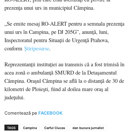
prezența unui urs in municipiul Câmpina.
„Se emite mesaj RO-ALERT pentru a semnala prezenţa
unui urs în Campina, pe DJ 205G”, anunţă, luni,
Inspectoratul pentru Situaţii de Urgenţă Prahova,
conform
Știripesurse
.
Reprezentanţii instituţiei au transmis că a fost trimisă în
acea zonă o ambulanţă SMURD de la Detaşamentul
Câmpina. Orașul Câmpina se află la o distanță de 30 de
kilometri de Ploieşti, fiind al doilea mare oraş al
judeţului.
Comentează pe
FACEBOOK
TAGS
Campina
Carful Ciucas
dan bucura jurnalist