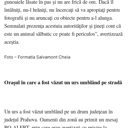
gunoaiele lăsate în pas și nu are frică de om. Dacă îl
întâlniți, nu-l hrăniți, nu încercați să va apropiați pentru
fotografii și nu aruncați cu obiecte pentru a-l alunga.
Semnalati prezența acestuia autorităților și țineți cont că
este un animal sălbatic ce poate fi periculos”, avertizează
aceștia.
Foto – Formatia Salvamont Cheia
Orașul în care a fost văzut un urs umblând pe stradă
Un urs a fost văzut umblând pe un drum județean în
județul Prahova. Oamenii din zonă au primit un mesaj
RO-ALERT, prin care erau avertizați cu privire la