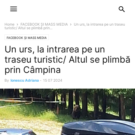
NEWSPAPER
DISCOVER THE ART OF PUBLISHING
Home
FACEBOOK ȘI MASS MEDIA
Un urs, la intrarea pe un traseu
turistic/ Altul se plimbă prin...
FACEBOOK ȘI MASS MEDIA
Un urs, la intrarea pe un
traseu turistic/ Altul se plimbă
prin Câmpina
By
Ionescu Adriana
-
15 07 2024