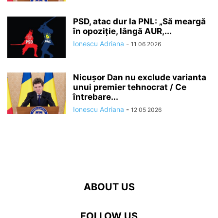
PSD, atac dur la PNL: „Să meargă
în opoziție, lângă AUR,...
Ionescu Adriana
-
11 06 2026
Nicușor Dan nu exclude varianta
unui premier tehnocrat / Ce
întrebare...
Ionescu Adriana
-
12 05 2026
ABOUT US
FOLLOW US