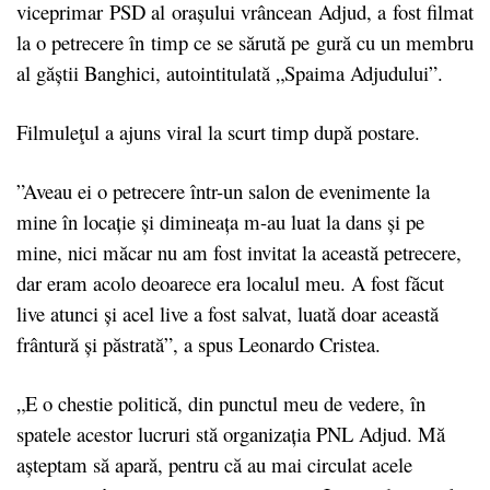
viceprimar PSD al orașului vrâncean Adjud, a fost filmat
la o petrecere în timp ce se sărută pe gură cu un membru
al găștii Banghici, autointitulată „Spaima Adjudului”.
Filmuleţul a ajuns viral la scurt timp după postare.
”Aveau ei o petrecere într-un salon de evenimente la
mine în locație și dimineața m-au luat la dans și pe
mine, nici măcar nu am fost invitat la această petrecere,
dar eram acolo deoarece era localul meu. A fost făcut
live atunci și acel live a fost salvat, luată doar această
frântură și păstrată”, a spus Leonardo Cristea.
„E o chestie politică, din punctul meu de vedere, în
spatele acestor lucruri stă organizația PNL Adjud. Mă
așteptam să apară, pentru că au mai circulat acele