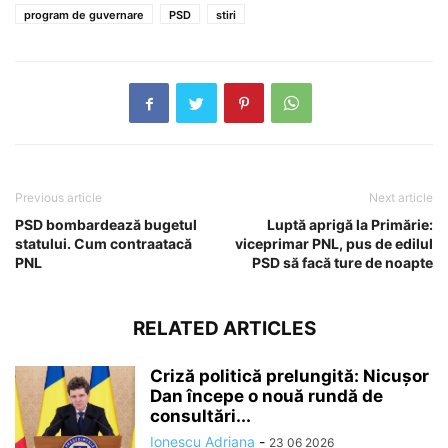
program de guvernare
PSD
stiri
Previous article
Next article
PSD bombardează bugetul
Luptă aprigă la Primărie:
statului. Cum contraatacă
viceprimar PNL, pus de edilul
PNL
PSD să facă ture de noapte
RELATED ARTICLES
Criză politică prelungită: Nicușor
Dan începe o nouă rundă de
consultări...
Ionescu Adriana
-
23 06 2026