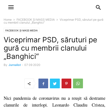
NEWSPAPER
DISCOVER THE ART OF PUBLISHING
Home
FACEBOOK ȘI MASS MEDIA
Viceprimar PSD, săruturi pe gură
cu membrii clanului „Banghici“
FACEBOOK ȘI MASS MEDIA
Viceprimar PSD, săruturi pe
gură cu membrii clanului
„Banghici“
By
Jurnalist
-
07 09 2020
Nici pandemia de coronavirus nu a reuşit să destrame
clanurile de interlopi. Leonardo Claudiu Cristea,