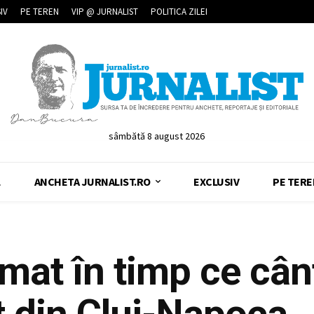
IV
PE TEREN
VIP @ JURNALIST
POLITICA ZILEI
sâmbătă 8 august 2026
L
ANCHETA JURNALIST.RO
EXCLUSIV
PE TERE
lmat în timp ce cân
t din Cluj-Napoca 