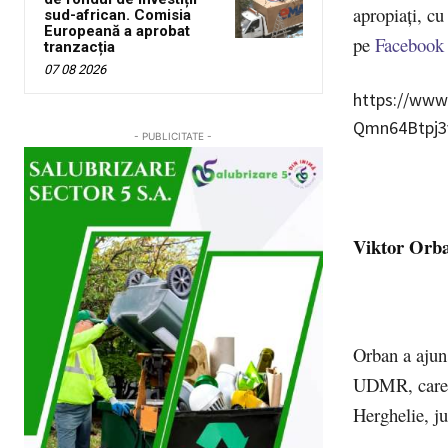
apropiați, cu
sud-african. Comisia
Europeană a aprobat
pe
Facebook
tranzacția
07 08 2026
https://www
Qmn64Btpj3
- PUBLICITATE -
Viktor Orba
Orban a ajuns
UDMR, care a
Herghelie, ju