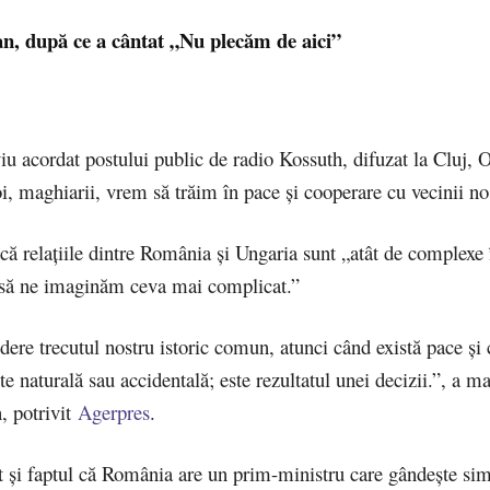
n, după ce a cântat „Nu plecăm de aici”
viu acordat postului public de radio Kossuth, difuzat la Cluj, 
i, maghiarii, vrem să trăim în pace și cooperare cu vecinii noș
 că relațiile dintre România și Ungaria sunt „atât de complexe 
il să ne imaginăm ceva mai complicat.”
ere trecutul nostru istoric comun, atunci când există pace și
te naturală sau accidentală; este rezultatul unei decizii.”, a m
, potrivit
Agerpres
.
t și faptul că România are un prim-ministru care gândește sim