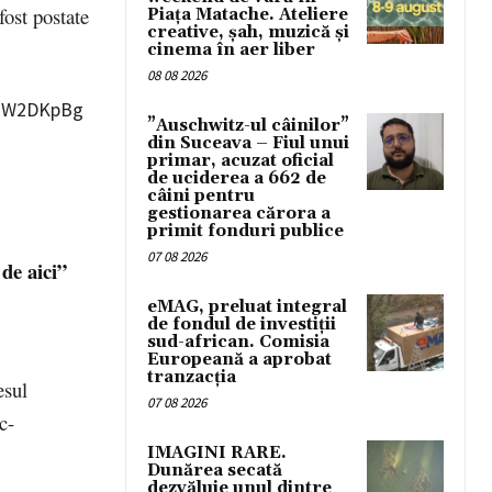
fost postate
Piața Matache. Ateliere
creative, șah, muzică și
cinema în aer liber
08 08 2026
mJW2DKpBg
”Auschwitz-ul câinilor”
din Suceava – Fiul unui
primar, acuzat oficial
de uciderea a 662 de
câini pentru
gestionarea cărora a
primit fonduri publice
07 08 2026
de aici”
eMAG, preluat integral
de fondul de investiții
sud-african. Comisia
Europeană a aprobat
tranzacția
esul
07 08 2026
c-
IMAGINI RARE.
Dunărea secată
dezvăluie unul dintre