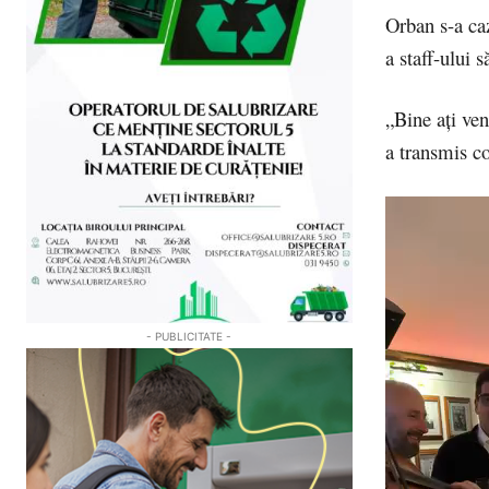
Orban s-a caza
a staff-ului 
„Bine ați ve
a transmis co
- PUBLICITATE -