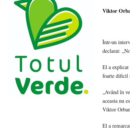
Viktor Orba
Într-un inter
declarat: „No
El a explicat
foarte dific
„Având în ved
aceasta nu es
Viktor Orban
El a remarca