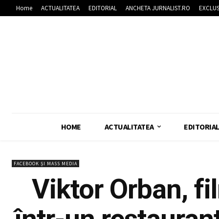
Home
ACTUALITATEA
EDITORIAL
ANCHETA JURNALIST.RO
EXCLUS
HOME
ACTUALITATEA
EDITORIA
FACEBOOK ȘI MASS MEDIA
Viktor Orban, fi
într-un restauran