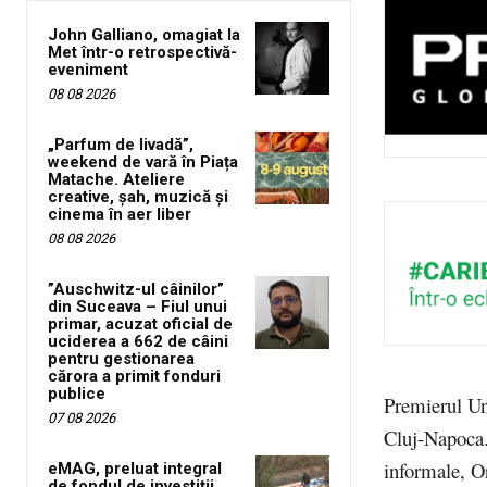
John Galliano, omagiat la
Met într-o retrospectivă-
eveniment
08 08 2026
„Parfum de livadă”,
weekend de vară în Piața
Matache. Ateliere
creative, șah, muzică și
cinema în aer liber
08 08 2026
”Auschwitz-ul câinilor”
din Suceava – Fiul unui
primar, acuzat oficial de
uciderea a 662 de câini
pentru gestionarea
cărora a primit fonduri
publice
Premierul Un
07 08 2026
Cluj-Napoca. 
informale, Or
eMAG, preluat integral
de fondul de investiții