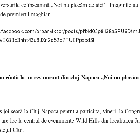
 versurile ce înseamnă „Noi nu plecăm de aici”. Imaginile au 
de premierul maghiar.
.facebook.com/orbanviktor/posts/pfbid02p8ji38aSPU6Dt
vEX8Bd3hht43u8JXn2d52o7TUEPpxbdSl
n cântă la un restaurant din cluj-Napoca „Noi nu plecăm 
 joi seară la Cluj-Napoca pentru a participa, vineri, la Congr
re loc la centrul de evenimente Wild Hills din localitatea Ju
dețul Cluj.