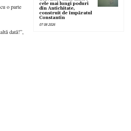
cele mai lungi poduri
 cu o parte
din Antichitate,
construit de împăratul
Constantin
07 08 2026
ltă dată!”,