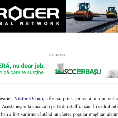
- PUBLICITATE -
Viktor Orban
gariei,
, a fost surprins, joi seară, într-un resta
Acesta ieșise la cină cu o parte din staff-ul său. În cadrul întâ
ban a fost surprins cântând un cântec popular maghiar, alătur