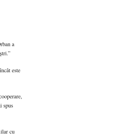
Orban a
tri.”
încât este
 cooperare,
ai spus
ilar cu