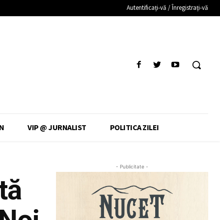
Autentificați-vă / Înregistrați-vă
N
VIP @ JURNALIST
POLITICA ZILEI
- Publicitate -
tă
„Noi