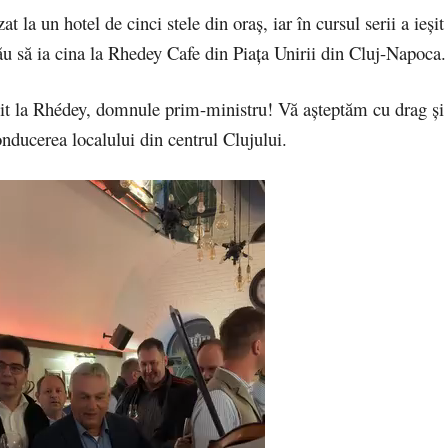
t la un hotel de cinci stele din oraș, iar în cursul serii a ieșit
său să ia cina la Rhedey Cafe din Piața Unirii din Cluj-Napoca.
nit la Rhédey, domnule prim-ministru! Vă așteptăm cu drag și a
nducerea localului din centrul Clujului.