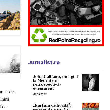
Jurnalist.ro
John Galliano, omagiat
la Met într-o
retrospectivă-
eveniment
urant din
08 08 2026
lnirii
„Parfum de livadă”,
i de
weekend de vară în