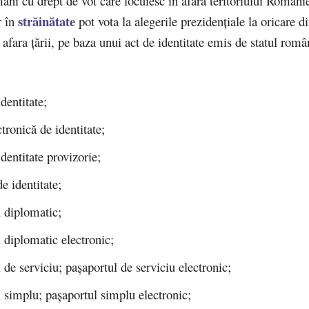
âni cu drept de vot care locuiesc în afara teritoriului Românie
străinătate
r în
pot vota la alegerile prezidenţiale la oricare di
 afara ţării, pe baza unui act de identitate emis de statul româ
identitate;
ctronică de identitate;
identitate provizorie;
de identitate;
 diplomatic;
 diplomatic electronic;
 de serviciu; paşaportul de serviciu electronic;
 simplu; paşaportul simplu electronic;