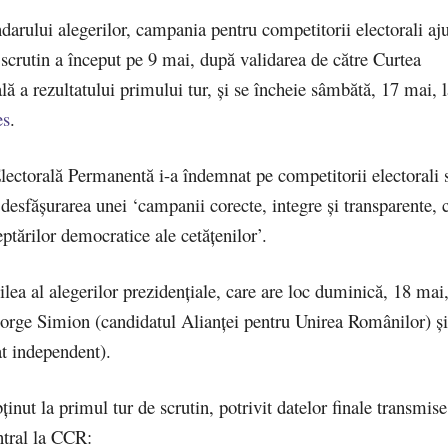
ndarului alegerilor, campania pentru competitorii electorali aju
 scrutin a început pe 9 mai, după validarea de către Curtea
lă a rezultatului primului tur, și se încheie sâmbătă, 17 mai, l
es
.
lectorală Permanentă i-a îndemnat pe competitorii electorali 
 desfășurarea unei ‘campanii corecte, integre și transparente, 
ptărilor democratice ale cetățenilor’.
oilea al alegerilor prezidențiale, care are loc duminică, 18 mai,
orge Simion (candidatul Alianței pentru Unirea Românilor) ș
t independent).
ținut la primul tur de scrutin, potrivit datelor finale transmis
ntral la CCR: