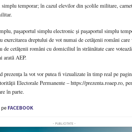
 simplu temporar; în cazul elevilor din şcolile militare, carne
ilitar.
mplu, paşaportul simplu electronic şi paşaportul simplu tempo
ru exercitarea dreptului de vot numai de cetăţenii români care 
au de cetăţenii români cu domiciliul în străinătate care votează
i arată AEP.
d prezenţa la vot vor putea fi vizualizate în timp real pe pagi
torităţii Electorale Permanente – https://prezenta.roaep.ro, pen
re în parte.
 pe
FACEBOOK
- PUBLICITATE -