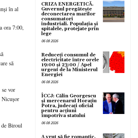
CRIZA ENERGETICĂ.
nși în al
Guvernul pregătește
deconectarea marilor
consumatori
industriali. Populația și
a ora 7:00,
spitalele, protejate prin
lege
06 08 2026
să
Reduceți consumul de
electricitate între orele
care să
19:00 și 23:00 / Apel
urgent de la Ministerul
Energiei
06 08 2026
 se vor
ÎCCJ: Călin Georgescu
i Nicușor
și mercenarul Horațiu
Potra, judecați oficial
pentru acțiuni
împotriva statului
06 08 2026
e de Biroul
A vrut să fie romantic,