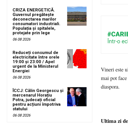
CRIZA ENERGETICĂ.
Guvernul pregătește
deconectarea marilor
consumatori industriali.
Populația și spitalele,
protejate prin lege
06 08 2026
Reduceți consumul de
electricitate între orele
19:00 și 23:00 / Apel
urgent de la Ministerul
Vineri este u
Energiei
mai pot face 
06 08 2026
diaspora.
ÎCCJ: Călin Georgescu și
mercenarul Horațiu
Potra, judecați oficial
pentru acțiuni împotriva
statului
06 08 2026
Ultima zi de