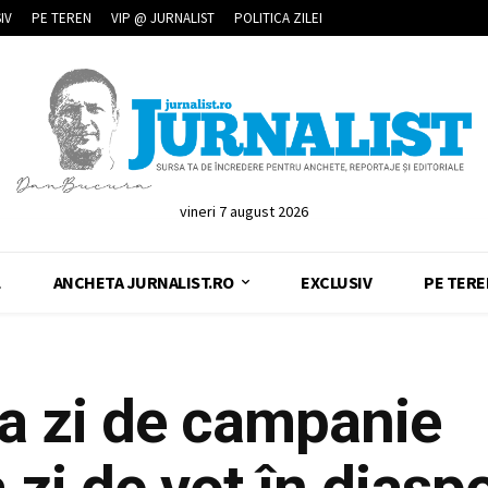
IV
PE TEREN
VIP @ JURNALIST
POLITICA ZILEI
vineri 7 august 2026
L
ANCHETA JURNALIST.RO
EXCLUSIV
PE TERE
ma zi de campanie
 zi de vot în diasp