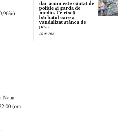
dar acum este căutat de
poliție și garda de
40,96%)
mediu. Ce riscă
bărbatul care a
vandalizat stânca de
pe...
06 08 2026
în Noua
22:00 (ora