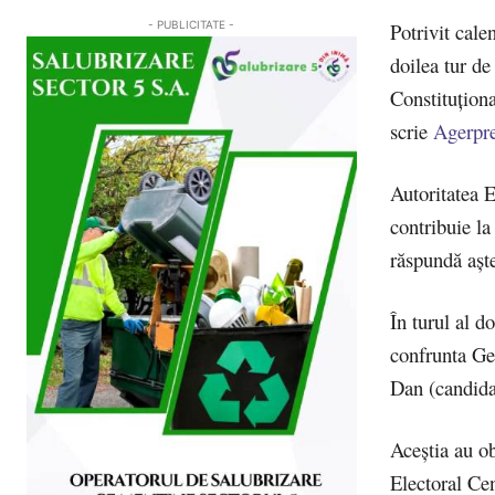
Potrivit cale
- PUBLICITATE -
doilea tur de
Constituționa
scrie
Agerpr
Autoritatea E
contribuie la
răspundă aște
În turul al d
confrunta Ge
Dan (candida
Aceștia au ob
Electoral Ce