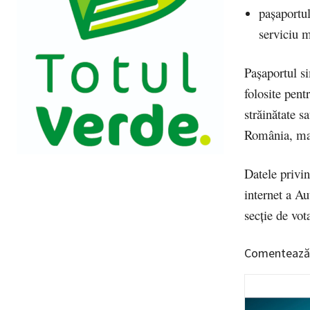
paşaportul
serviciu m
Paşaportul si
folosite pent
străinătate s
România, ma
Datele privin
internet a Au
secţie de vota
Comentează