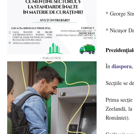
* George Sim
* Nicușor Da
Prezidențial
- PUBLICITATE -
diaspora
În
,
Secțiile se d
Prima secție 
Zeelandă, la 
României).