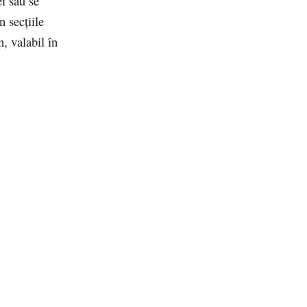
i sau se
n secţiile
n, valabil în