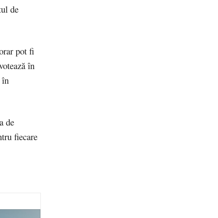
tul de
rar pot fi
votează în
 în
na de
tru fiecare