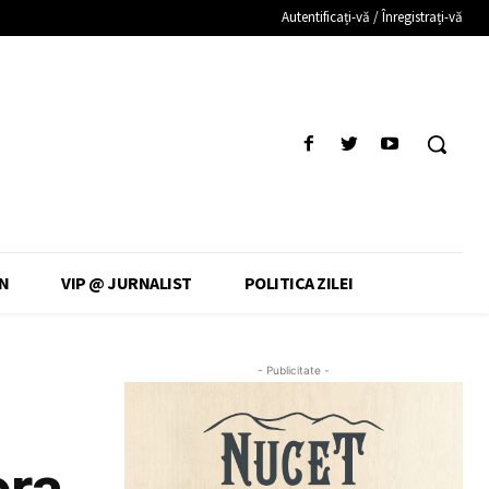
Autentificați-vă / Înregistrați-vă
N
VIP @ JURNALIST
POLITICA ZILEI
- Publicitate -
ora