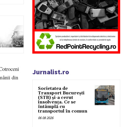
 Cotroceni
Jurnalist.ro
mânii din
Societatea de
Transport București
(STB) și-a cerut
insolvența. Ce se
întâmplă cu
transportul în comun
06 08 2026