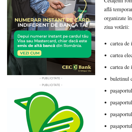
Cetăţenii rom
află tempora
organizate în
ziua votării:
cartea de 
cartea ele
cartea de 
buletinul 
- PUBLICITATE -
- PUBLICITATE -
paşaportul
paşaportul
paşaportul
paşaportul