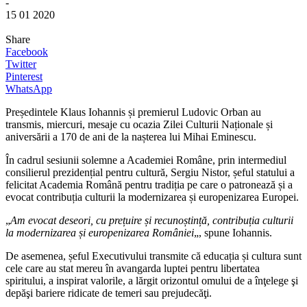
-
15 01 2020
Share
Facebook
Twitter
Pinterest
WhatsApp
Președintele Klaus Iohannis și premierul Ludovic Orban au
transmis, miercuri, mesaje cu ocazia Zilei Culturii Naționale și
aniversării a 170 de ani de la nașterea lui Mihai Eminescu.
În cadrul sesiunii solemne a Academiei Române, prin intermediul
consilierul prezidențial pentru cultură, Sergiu Nistor, șeful statului a
felicitat Academia Română pentru tradiția pe care o patronează și a
evocat contribuția culturii la modernizarea și europenizarea Europei.
„
Am evocat deseori, cu prețuire și recunoștință, contribuția culturii
la modernizarea și europenizarea României
„, spune Iohannis.
De asemenea, șeful Executivului transmite că educația și cultura sunt
cele care au stat mereu în avangarda luptei pentru libertatea
spiritului, a inspirat valorile, a lărgit orizontul omului de a înţelege şi
depăşi bariere ridicate de temeri sau prejudecăţi.