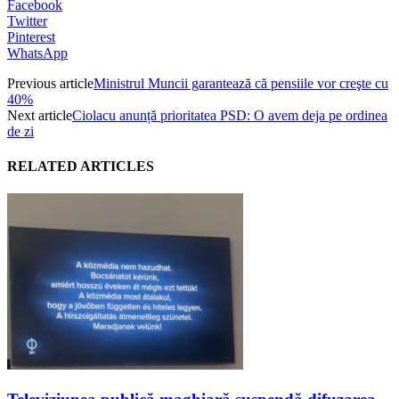
Facebook
Twitter
Pinterest
WhatsApp
Previous article
Ministrul Muncii garantează că pensiile vor creşte cu
40%
Next article
Ciolacu anunță prioritatea PSD: O avem deja pe ordinea
de zi
RELATED ARTICLES