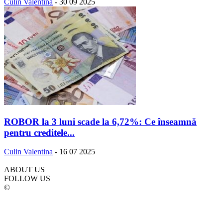
Culin Valentina
-
30 09 2025
ROBOR la 3 luni scade la 6,72%: Ce înseamnă
pentru creditele...
Culin Valentina
-
16 07 2025
ABOUT US
FOLLOW US
©