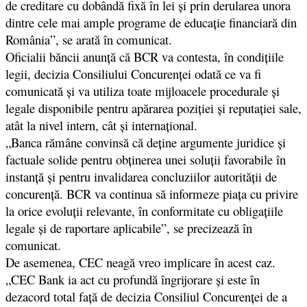
de creditare cu dobândă fixă în lei şi prin derularea unora
dintre cele mai ample programe de educaţie financiară din
România”, se arată în comunicat.
Oficialii băncii anunţă că BCR va contesta, în condiţiile
legii, decizia Consiliului Concurenţei odată ce va fi
comunicată şi va utiliza toate mijloacele procedurale şi
legale disponibile pentru apărarea poziţiei şi reputaţiei sale,
atât la nivel intern, cât şi internaţional.
„Banca rămâne convinsă că deţine argumente juridice şi
factuale solide pentru obţinerea unei soluţii favorabile în
instanţă şi pentru invalidarea concluziilor autorităţii de
concurenţă. BCR va continua să informeze piaţa cu privire
la orice evoluţii relevante, în conformitate cu obligaţiile
legale şi de raportare aplicabile”, se precizează în
comunicat.
De asemenea, CEC neagă vreo implicare în acest caz.
„CEC Bank ia act cu profundă îngrijorare şi este în
dezacord total faţă de decizia Consiliul Concurenţei de a