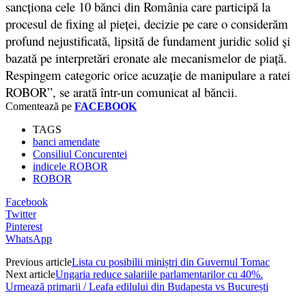
sancţiona cele 10 bănci din România care participă la
procesul de fixing al pieţei, decizie pe care o considerăm
profund nejustificată, lipsită de fundament juridic solid şi
bazată pe interpretări eronate ale mecanismelor de piaţă.
Respingem categoric orice acuzaţie de manipulare a ratei
ROBOR”, se arată într-un comunicat al băncii.
Comentează pe
FACEBOOK
TAGS
banci amendate
Consiliul Concurentei
indicele ROBOR
ROBOR
Facebook
Twitter
Pinterest
WhatsApp
Previous article
Lista cu posibilii miniștri din Guvernul Tomac
Next article
Ungaria reduce salariile parlamentarilor cu 40%.
Urmează primarii / Leafa edilului din Budapesta vs București