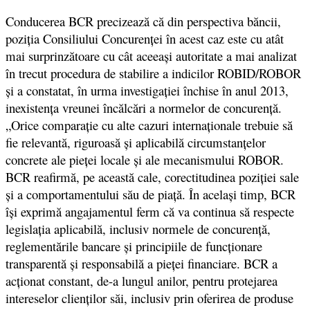
Conducerea BCR precizează că din perspectiva băncii,
poziţia Consiliului Concurenţei în acest caz este cu atât
mai surprinzătoare cu cât aceeaşi autoritate a mai analizat
în trecut procedura de stabilire a indicilor ROBID/ROBOR
şi a constatat, în urma investigaţiei închise în anul 2013,
inexistenţa vreunei încălcări a normelor de concurenţă.
„Orice comparaţie cu alte cazuri internaţionale trebuie să
fie relevantă, riguroasă şi aplicabilă circumstanţelor
concrete ale pieţei locale şi ale mecanismului ROBOR.
BCR reafirmă, pe această cale, corectitudinea poziţiei sale
şi a comportamentului său de piaţă. În acelaşi timp, BCR
îşi exprimă angajamentul ferm că va continua să respecte
legislaţia aplicabilă, inclusiv normele de concurenţă,
reglementările bancare şi principiile de funcţionare
transparentă şi responsabilă a pieţei financiare. BCR a
acţionat constant, de-a lungul anilor, pentru protejarea
intereselor clienţilor săi, inclusiv prin oferirea de produse