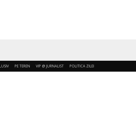
LUSIV
PE TEREN
VIP @ JURNALIST
POLITICA ZILEI