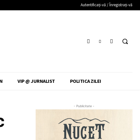
Autentificați-vă / Înregistrați-vă
N
VIP @ JURNALIST
POLITICA ZILEI
- Publicitate -
c