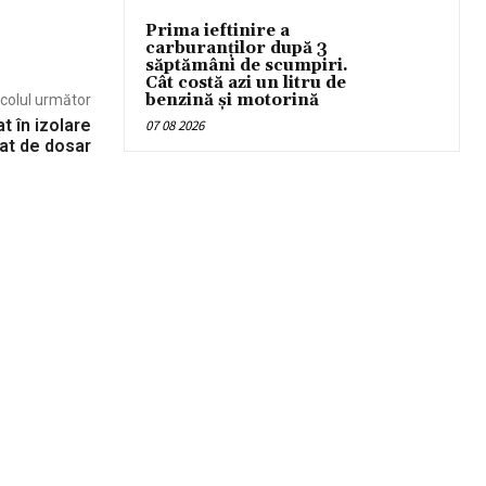
Prima ieftinire a
carburanților după 3
săptămâni de scumpiri.
Cât costă azi un litru de
benzină și motorină
icolul următor
t în izolare
07 08 2026
at de dosar