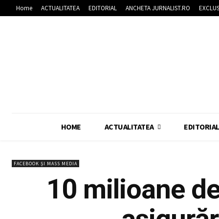
Home
ACTUALITATEA
EDITORIAL
ANCHETA JURNALIST.RO
EXCLUS
HOME
ACTUALITATEA
EDITORIA
FACEBOOK ȘI MASS MEDIA
10 milioane d
asigurăr