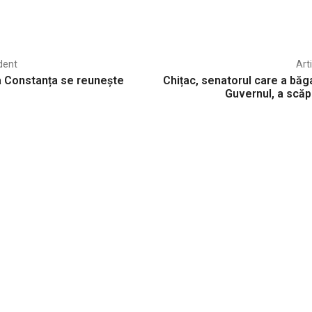
dent
Art
la Constanța se reunește
Chițac, senatorul care a băga
Guvernul, a scăp