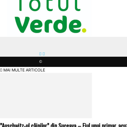
©
MAI MULTE ARTICOLE
”Auschwitz-ul câinilor” din Suceava – Fiul unui primar, acuza