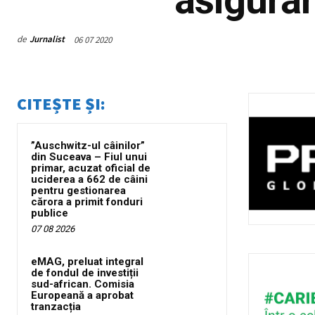
de
Jurnalist
06 07 2020
CITEȘTE ȘI:
”Auschwitz-ul câinilor”
din Suceava – Fiul unui
primar, acuzat oficial de
uciderea a 662 de câini
pentru gestionarea
cărora a primit fonduri
publice
07 08 2026
eMAG, preluat integral
de fondul de investiții
sud-african. Comisia
Europeană a aprobat
tranzacția