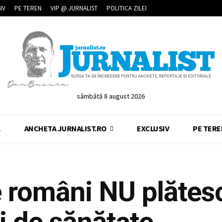
IV
PE TEREN
VIP @ JURNALIST
POLITICA ZILEI
sâmbătă 8 august 2026
L
ANCHETA JURNALIST.RO
EXCLUSIV
PE TERE
e români NU plătes
i de sănătate