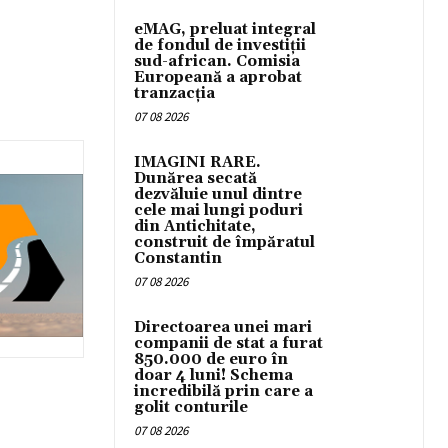
eMAG, preluat integral
de fondul de investiții
sud-african. Comisia
Europeană a aprobat
tranzacția
07 08 2026
IMAGINI RARE.
Dunărea secată
dezvăluie unul dintre
cele mai lungi poduri
din Antichitate,
construit de împăratul
Constantin
07 08 2026
Directoarea unei mari
companii de stat a furat
850.000 de euro în
doar 4 luni! Schema
incredibilă prin care a
golit conturile
07 08 2026