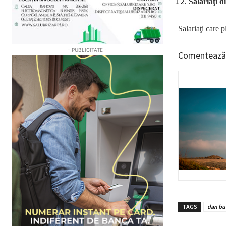
Salariaţi d
Salariaţi care 
- PUBLICITATE -
Comentează
TAGS
dan bu