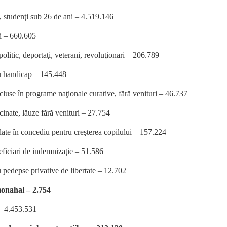
i, studenţi sub 26 de ani – 4.519.146
i – 660.605
politic, deportaţi, veterani, revoluţionari – 206.789
u handicap – 145.448
cluse în programe naţionale curative, fără venituri – 46.737
inate, lăuze fără venituri – 27.754
late în concediu pentru creşterea copilului – 157.224
ficiari de indemnizaţie – 51.586
 pedepse privative de libertate – 12.702
onahal – 2.754
– 4.453.531