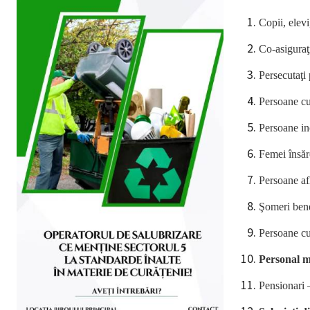
Copii, elev
Co-asiguraţ
Persecutaţi 
Persoane c
Persoane in
Femei însărc
Persoane af
Şomeri bene
Persoane cu
Personal m
Pensionari 