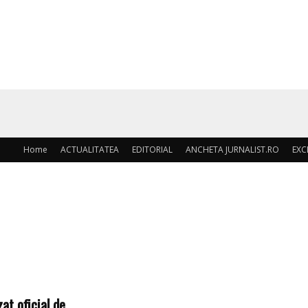
Home
ACTUALITATEA
EDITORIAL
ANCHETA JURNALIST.RO
EXC
t oficial de...