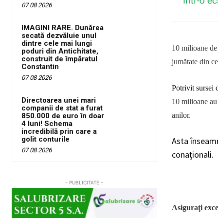
07 08 2026
IMAGINI RARE. Dunărea
secată dezvăluie unul
dintre cele mai lungi
10 milioane de 
poduri din Antichitate,
construit de împăratul
jumătate din ce
Constantin
07 08 2026
Potrivit sursei 
Directoarea unei mari
10 milioane au 
companii de stat a furat
anilor.
850.000 de euro în doar
4 luni! Schema
incredibilă prin care a
golit conturile
Asta înseamn
07 08 2026
conaționali.
- PUBLICITATE -
Asiguraţi exce