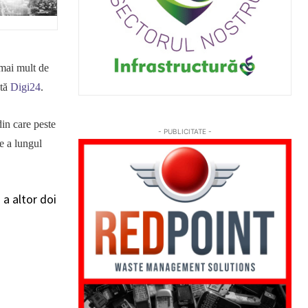
ai mult de
ată
Digi24
.
in care peste
- PUBLICITATE -
e a lungul
a altor doi