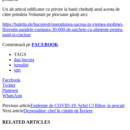
Un alt articol edificator cu privire la banii cheltuiți anul acesta de
către primăria Voluntari pe plocoane găsiți aici:
https://buletin.de/bucuresti/operatiunea-sacosa-in-vremea-molimei-
florentin-pandele-cumpara-30-000-de-pachete-cu-alimente-pentru-
pasti-si-craciun/
Comentează pe
FACEBOOK
TAGS
dan bucura
jurnalist
stiri
Facebook
Twitter
Pinterest
WhatsApp
Previous article
Epidemie de COVID-19. Șeful CJ Bihor, la pescuit
Next article
Dezgustător: chef în cimitir de Înviere
RELATED ARTICLES