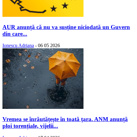
AUR anunță că nu va susține niciodată un Guvern
din care...
Ionescu Adriana
-
06 05 2026
Vremea se înrăutăţeşte în toată ţara. ANM anunță
ploi torențiale, vijelii...