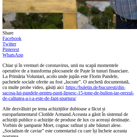
Share
Facebook
Twitter
Pinterest
WhatsApp
Chiar și în vremuri de coronavirus, unii nu scapă momentele
operative de a transforma plocoanele de Paște în tunuri financiare.
La Primăria Voluntari, acolo unde jupân este Florin Pandele,
pachetele sociale oferite au fost „lucrate”. O anchetă documentată,
cu multe probe video, găsiți aici :
https://buletin.de/bucuresti/din-
sacosa-lui-pandele-pentru-pasti-lipsesc-15-tone-de-bulion-iar-orezul-
de-calitatea-a-i-a-este-de-fapt-spartura/
Alte dezvăluiri pe tema achizițiilor dubioase a făcut și
europarlamentarul Clotilde Armand.Aceasta a găsit în sistemul de
achiziții publice o achiziție de produse de lux cu aceeași destinație.
Vorbim de șampanie Moet, cognac rafinat și alte băuturi alese.
„Socialism de caviar” este comentariul cu care își încheie aceasta
postarea.