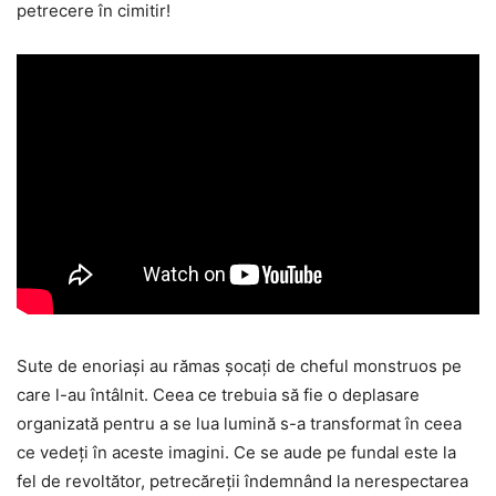
petrecere în cimitir!
Sute de enoriași au rămas șocați de cheful monstruos pe
care l-au întâlnit. Ceea ce trebuia să fie o deplasare
organizată pentru a se lua lumină s-a transformat în ceea
ce vedeți în aceste imagini. Ce se aude pe fundal este la
fel de revoltător, petrecăreții îndemnând la nerespectarea