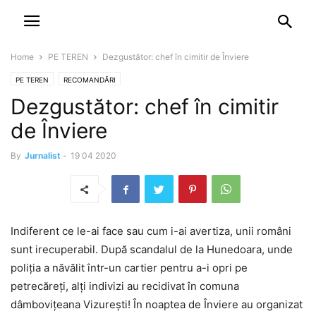
NEWSPAPER
DISCOVER THE ART OF PUBLISHING
Home
PE TEREN
Dezgustător: chef în cimitir de Înviere
PE TEREN
RECOMANDĂRI
Dezgustător: chef în cimitir
de Înviere
By
Jurnalist
-
19 04 2020
Indiferent ce le-ai face sau cum i-ai avertiza, unii români
sunt irecuperabil. După scandalul de la Hunedoara, unde
poliția a năvălit într-un cartier pentru a-i opri pe
petrecăreți, alți indivizi au recidivat în comuna
dâmbovițeana Vizurești! În noaptea de Înviere au organizat