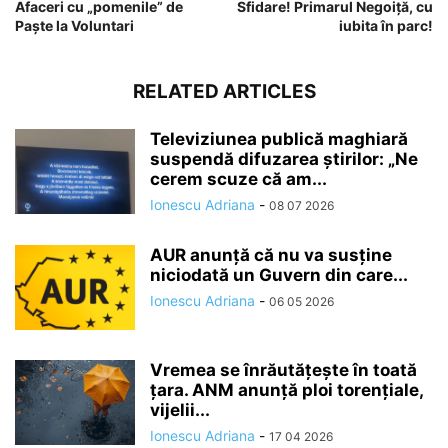
Afaceri cu „pomenile” de
Sfidare! Primarul Negoiță, cu
Paște la Voluntari
iubita în parc!
RELATED ARTICLES
Televiziunea publică maghiară
suspendă difuzarea ştirilor: „Ne
cerem scuze că am...
Ionescu Adriana
-
08 07 2026
AUR anunță că nu va susține
niciodată un Guvern din care...
Ionescu Adriana
-
06 05 2026
Vremea se înrăutăţeşte în toată
ţara. ANM anunță ploi torențiale,
vijelii...
Ionescu Adriana
-
17 04 2026