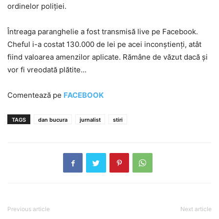
ordinelor poliției.
Întreaga paranghelie a fost transmisă live pe Facebook.
Cheful i-a costat 130.000 de lei pe acei inconștienți, atât
fiind valoarea amenzilor aplicate. Rămâne de văzut dacă și
vor fi vreodată plătite…
Comentează pe
FACEBOOK
TAGS
dan bucura
jurnalist
stiri
Previous article
Next article