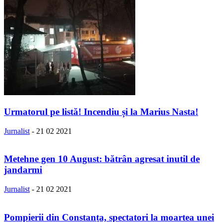
Urmatorul pe listă! Incendiu și la Marius Nasta!
Jurnalist
-
21 02 2021
Metehne gen 10 August: bătrân agresat inutil de
jandarmi
Jurnalist
-
21 02 2021
Pompierii din Constanța, spectatori la moartea unei