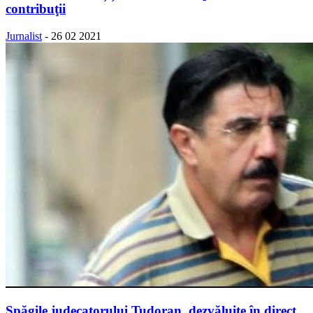
contribuţii
Jurnalist
-
26 02 2021
Șpăgile judecatorului Tudoran, dezvăluite în direct