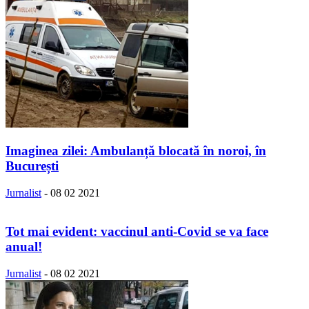
Imaginea zilei: Ambulanță blocată în noroi, în
București
Jurnalist
-
08 02 2021
Tot mai evident: vaccinul anti-Covid se va face
anual!
Jurnalist
-
08 02 2021