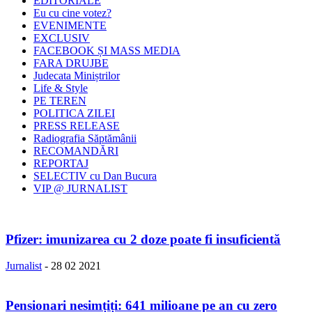
EDITORIALE
Eu cu cine votez?
EVENIMENTE
EXCLUSIV
FACEBOOK ȘI MASS MEDIA
FARA DRUJBE
Judecata Miniștrilor
Life & Style
PE TEREN
POLITICA ZILEI
PRESS RELEASE
Radiografia Săptămânii
RECOMANDĂRI
REPORTAJ
SELECTIV cu Dan Bucura
VIP @ JURNALIST
Pfizer: imunizarea cu 2 doze poate fi insuficientă
Jurnalist
-
28 02 2021
Pensionari nesimțiți: 641 milioane pe an cu zero