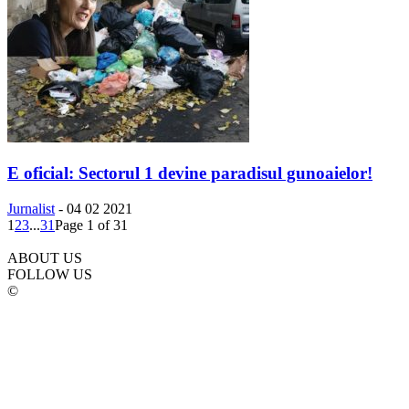
E oficial: Sectorul 1 devine paradisul gunoaielor!
Jurnalist
-
04 02 2021
1
2
3
...
31
Page 1 of 31
ABOUT US
FOLLOW US
©