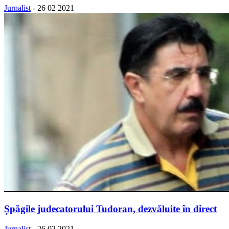
Jurnalist
-
26 02 2021
Șpăgile judecatorului Tudoran, dezvăluite în direct
Jurnalist
-
26 02 2021