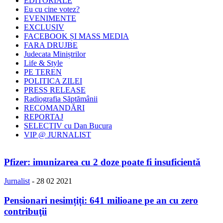
EDITORIALE
Eu cu cine votez?
EVENIMENTE
EXCLUSIV
FACEBOOK ȘI MASS MEDIA
FARA DRUJBE
Judecata Miniștrilor
Life & Style
PE TEREN
POLITICA ZILEI
PRESS RELEASE
Radiografia Săptămânii
RECOMANDĂRI
REPORTAJ
SELECTIV cu Dan Bucura
VIP @ JURNALIST
Pfizer: imunizarea cu 2 doze poate fi insuficientă
Jurnalist
-
28 02 2021
Pensionari nesimțiți: 641 milioane pe an cu zero
contribuţii